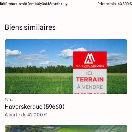
Référence : cm8t2em140y06148dvefok1uy
Prix terrain : 43 800 €
Biens similaires
Terrain
Haverskerque (59660)
À partir de 42 000 €