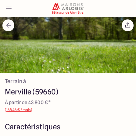
Accueil
Nos maisons
Nos annonces
Terrain à
Votre projet
Merville (59660)
Qui sommes-nous
À partir de 43 800 €*
(168.46 € / mois)
Caractéristiques
Maisons ARLOGIS Nord