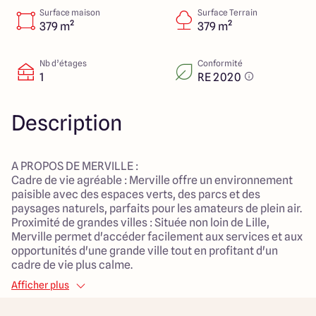
Lille - Villeneuve d'Ascq
03 66 72 64 60
Surface maison
Surface Terrain
Valenciennes - Marly
03 27 45 60 30
379 m²
379 m²
Nb d’étages
Conformité
1
RE 2020
4.4
4.8
Description
A PROPOS DE MERVILLE :
Cadre de vie agréable : Merville offre un environnement
paisible avec des espaces verts, des parcs et des
paysages naturels, parfaits pour les amateurs de plein air.
Proximité de grandes villes : Située non loin de Lille,
Merville permet d'accéder facilement aux services et aux
opportunités d'une grande ville tout en profitant d'un
cadre de vie plus calme.
Transports : Bien desservie par les routes et les transports
Afficher plus
en commun, Merville facilite les déplacements vers les
villes voisines et au-delà.