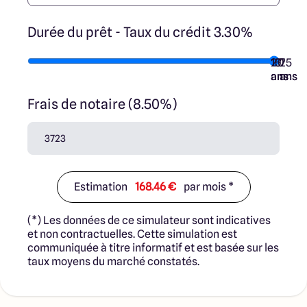
Durée du prêt - Taux du crédit 3.30%
10
15
20
7
25
ans
ans
ans
ans
ans
Frais de notaire (8.50%)
Estimation
168.46 €
par mois *
(*) Les données de ce simulateur sont indicatives
et non contractuelles. Cette simulation est
communiquée à titre informatif et est basée sur les
taux moyens du marché constatés.