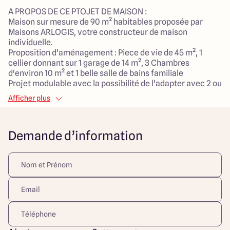
A PROPOS DE CE PTOJET DE MAISON :
Maison sur mesure de 90 m² habitables proposée par
Maisons ARLOGIS, votre constructeur de maison
individuelle.
Proposition d'aménagement : Piece de vie de 45 m², 1
cellier donnant sur 1 garage de 14 m², 3 Chambres
d'environ 10 m² et 1 belle salle de bains familiale
Projet modulable avec la possibilité de l'adapter avec 2 ou
4 chambres, il est possible d'y ajouter un bureau et une
Afficher plus
suite parentale. Le modèle est totalement adaptable à
vos envies et besoins et personnalisable grâce à de
nombreuses options de finition. Nous vous proposons une
Demande d’information
maison économique et écologique grâce à la nouvelle
norme RE2020. Donner vie à vos projets avec la
construction sur-mesure !
A PROPOS DE BOURGHELLES :
La commune est entourée de beaux espaces naturels, de
champs, de bois et de sentiers de randonnée.
Proximité de Lille : Bourghelles est située à proximité de la
ville de Lille, la plus grande ville de la région Hauts-de-
France. Cela permet aux résidents d'accéder facilement