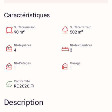
Lille - Villeneuve d'Ascq
03 66 72 64 60
Valenciennes - Marly
03 27 45 60 30
Caractéristiques
Surface maison
Surface Terrain
4.4
4.8
90 m²
502 m²
Nb de pièces
Nb de chambres
4
3
Nb d’étages
Garage
1
1
Conformité
RE 2020
Description