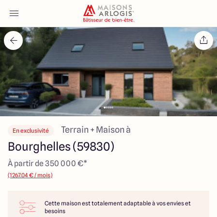
Accueil
Nos maisons
Nos annonces
Votre projet
Terrain + Maison à
En exclusivité
Bourghelles (59830)
Qui sommes-nous
À partir de 350 000 €*
(1267.04 € / mois)
Cette maison est totalement adaptable à vos envies et
Maisons ARLOGIS Nord
besoins