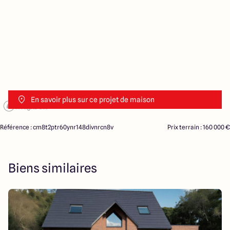
En savoir plus sur ce projet de maison
Référence : cm8t2ptr60ynr148divnrcn8v
Prix terrain : 160 000 €
Biens similaires