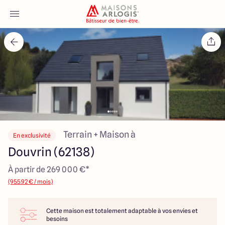
Accueil
Nos maisons
Nos annonces
Votre projet
Terrain + Maison à
En exclusivité
Douvrin (62138)
Qui sommes-nous
À partir de 269 000 €*
(955.92 € / mois)
Cette maison est totalement adaptable à vos envies et
Maisons ARLOGIS Nord
besoins