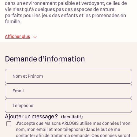
dans un environnement paisible et verdoyant, ce lieu de
vie n'est qu'à quelques pas des espaces de nature,
parfaits pour les jeux des enfants et les promenades en
famille.
La future maison se déploiera sur 95 m² et sera conçue
Afficher plus
pour vous offrir un cadre de vie agréable et moderne.
Avec ses 4 pièces, dont 3 chambres, l'agencement a été
pensé pour garantir confort et fonctionnalité. Le salon de
Demande d’information
38 m² sera le cœur chaleureux de votre foyer, où vous
pourrez partager des moments inoubliables avec vos
proches. Projet personnalisable.
Ce projet de construction n'attend plus que vous pour
prendre vie dans ce cadre idyllique propice à
l'épanouissement familial. Investissez dans un lieu où
chaque membre de la famille pourra trouver son bonheur.
Découvrez toutes nos offres et réalisations ARLOGIS sur
Ajouter un message ?
(facultatif)
notre site Internet. Visuel d'illustration. Le modèle est
J'accepte que Maisons ARLOGIS utilise mes données (mon
totalement adaptable à vos envies et besoins et
nom, mon email et mon téléphone) dans le but de me
personnalisable grâce à de nombreuses options de
contacter afin de traiter ma demande. Ces données seront