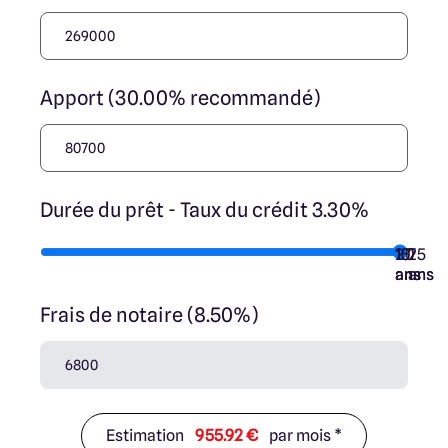
Apport (30.00% recommandé)
Durée du prêt - Taux du crédit 3.30%
10
15
20
7
25
ans
ans
ans
ans
ans
Frais de notaire (8.50%)
Estimation
955.92 €
par mois *