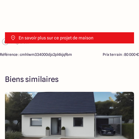
En savoir plus sur ce projet de maison
Référence : cmhlwm334000djo2pl4kjqf6m
Prix terrain : 80 000 €
Biens similaires