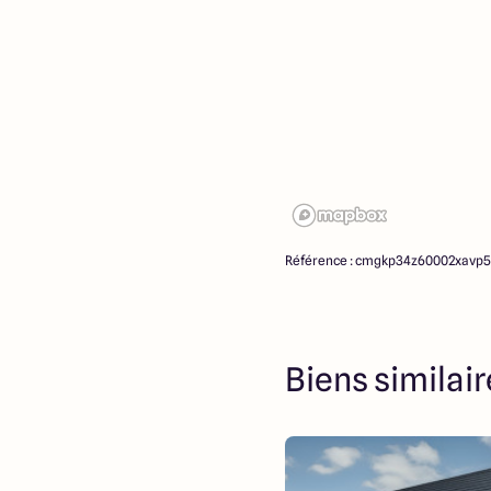
Référence : cmgkp34z60002xavp
Biens similai