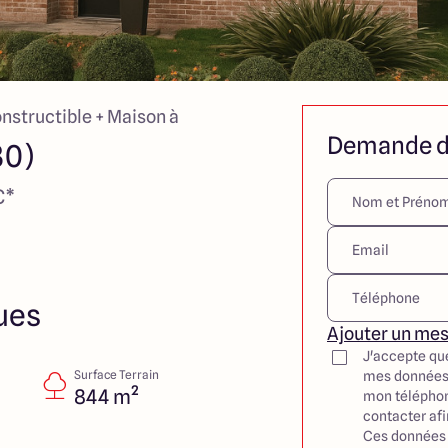
onstructible + Maison à
Demande d
30)
€*
ues
Ajouter un me
J'accepte qu
Surface Terrain
mes données
844 m²
mon téléphon
contacter af
Ces données 