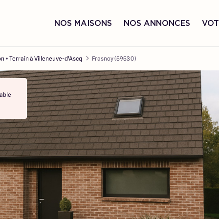
NOS MAISONS
NOS ANNONCES
VOT
n + Terrain à Villeneuve-d'Ascq
Frasnoy (59530)
able