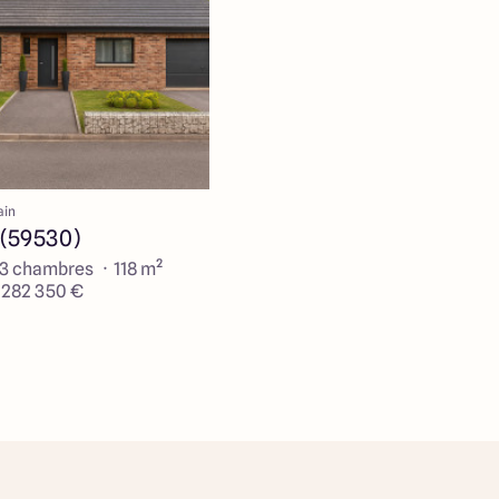
ain
 (59530)
 3 chambres · 118 m²
e 282 350 €