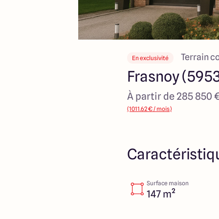
Terrain c
En exclusivité
Frasnoy (595
À partir de 285 850 
(1011.62 € / mois)
Caractéristiq
Surface maison
147 m²