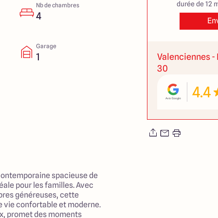
durée de 12 m
Nb de chambres
4
En
Garage
1
Valenciennes - 
30
4.4
contemporaine spacieuse de
éale pour les familles. Avec
bres généreuses, cette
e vie confortable et moderne.
eux, promet des moments