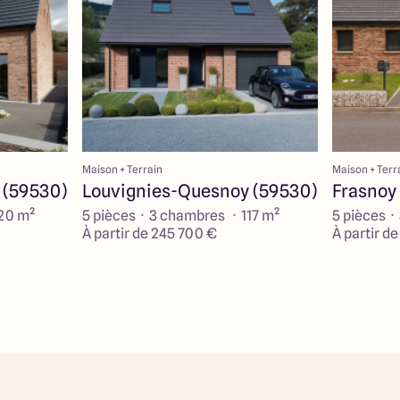
Maison + Terrain
Maison + Terr
 (59530)
Louvignies-Quesnoy (59530)
Frasnoy
120 m²
5 pièces · 3 chambres · 117 m²
5 pièces ·
À partir de 245 700 €
À partir d