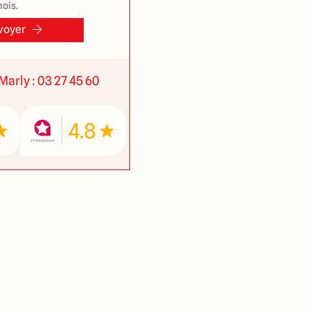
ois.
voyer
Marly : 03 27 45 60
4.8