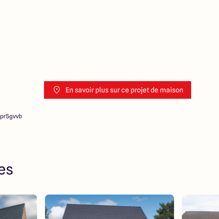
En savoir plus sur ce projet de maison
5pr5gvvb
res