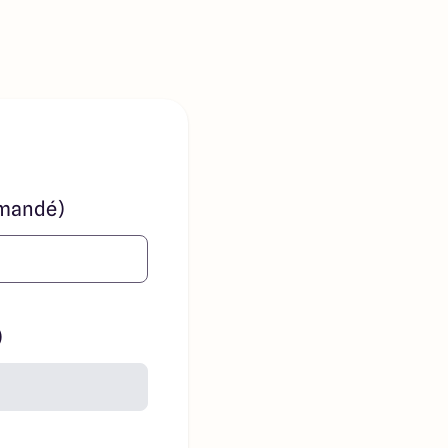
mandé)
)