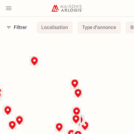
Filtrer
Localisation
Type d'annonce
B
Accueil
Nos maisons
Nos annonces
Votre projet
Qui sommes-nous
Maisons ARLOGIS Nord