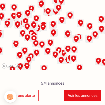
Lille - Villeneuve d'Ascq
03 66 72 64 60
Valenciennes - Marly
03 27 45 60 30
4.4
4.8
574
annonces
Créer une alerte
Voir les annonces