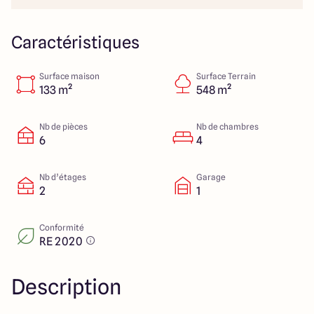
Lille - Villeneuve d'Ascq
03 66 72 64 60
Valenciennes - Marly
03 27 45 60 30
Caractéristiques
Surface maison
Surface Terrain
4.4
4.8
133 m²
548 m²
Nb de pièces
Nb de chambres
6
4
Nb d’étages
Garage
2
1
Conformité
RE 2020
Description