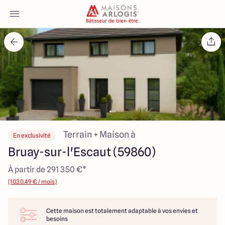
Accueil
Nos maisons
Nos annonces
Votre projet
Terrain + Maison à
En exclusivité
Bruay-sur-l'Escaut (59860)
Qui sommes-nous
À partir de 291 350 €*
(1030.49 € / mois)
Cette maison est totalement adaptable à vos envies et
Maisons ARLOGIS Nord
besoins