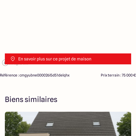
En savoir plus sur ce projet de maison
Référence : cmgyubne000026l5d51delqhx
Prix terrain : 75 000 €
Biens similaires