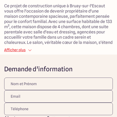
Ce projet de construction unique à Bruay-sur-l'Escaut
vous offre l'occasion de devenir propriétaire d'une
maison contemporaine spacieuse, parfaitement pensée
pour le confort familial. Avec une surface habitable de 133
m², cette maison dispose de 4 chambres, dont une suite
parentale avec salle d'eau et dressing, agencées pour
accueillir votre famille dans un cadre serein et
chaleureux. Le salon, véritable cœur de la maison, s'étend
sur 46 m², offrant un espace de vie généreux où vous
Afficher plus
pourrez créer des souvenirs inoubliables.
Le terrain mesure 548 m² et garantit un ensoleillement
Demande d’information
optimal tout au long de la journée. Vous apprécierez la
proximité des commodités, avec des écoles, des arrêts de
bus, des espaces verts et des commerces à quelques pas,
permettant ainsi un quotidien agréable et pratique.
Pensée pour répondre à vos besoins, cette maison sera
équipée d'un garage et profitera d'un système de
chauffage par pompe à chaleur, garantissant à la fois
confort et économies d'énergie. Les espaces extérieurs
vous inviteront à profiter de moments de détente en