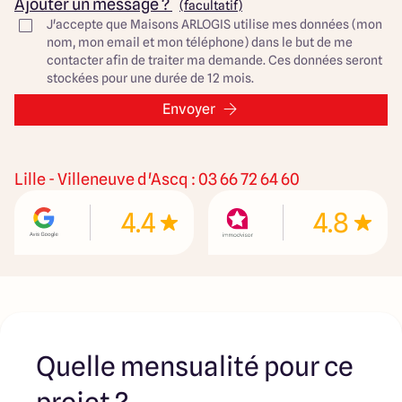
Ajouter un message ?
(facultatif)
partenaires fonciers selon disponibilités et autorisation
J'accepte que Maisons ARLOGIS utilise mes données (mon
de publicité en vue de construire une maison neuve avec
nom, mon email et mon téléphone) dans le but de me
un Contrat de Construction de Maison Individuelle dans le
contacter afin de traiter ma demande. Ces données seront
cadre de la loi du 19/12/1990. Ces derniers sont soit des
stockées pour une durée de 12 mois.
professionnels dûment habilités à la transaction
immobilière, soit des particuliers. Les terrains
Envoyer
sélectionnés sont disponibles à la date de la première
parution de l’annonce. En aucun cas Maisons ARLOGIS ou
ses collaborateurs ne sont propriétaires des terrains, ne
jouent un rôle d’intermédiation ou de négociation sur la
Lille - Villeneuve d'Ascq : 03 66 72 64 60
transaction et ne participent à la vente. Prix indiqués par
nos partenaires fonciers.
4.4
4.8
Quelle mensualité pour ce