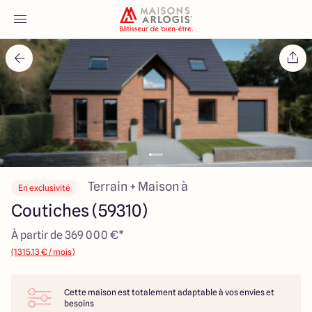
Accueil
Nos maisons
Nos annonces
Votre projet
Terrain + Maison à
En exclusivité
Coutiches (59310)
Qui sommes-nous
À partir de 369 000 €*
(1315.13 € / mois)
Cette maison est totalement adaptable à vos envies et
Maisons ARLOGIS Nord
besoins