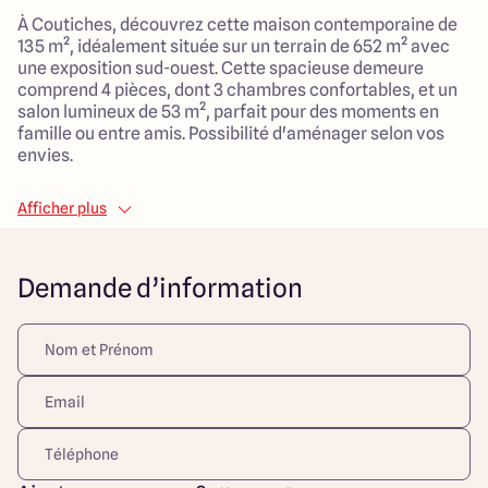
À Coutiches, découvrez cette maison contemporaine de
135 m², idéalement située sur un terrain de 652 m² avec
une exposition sud-ouest. Cette spacieuse demeure
comprend 4 pièces, dont 3 chambres confortables, et un
salon lumineux de 53 m², parfait pour des moments en
famille ou entre amis. Possibilité d'aménager selon vos
envies.
Cette localité vous charmera par son calme tout en étant
Afficher plus
à proximité des écoles, garderies et espaces verts,
garantissant un cadre de vie agréable pour les familles.
Une opportunité à ne pas manquer pour allier confort et
Demande d’information
tranquillité dans un cadre verdoyant.
Découvrez toutes nos offres et réalisations ARLOGIS sur
notre site Internet. Visuel d'illustration. Le modèle est
totalement adaptable à vos envies et besoins et
personnalisable grâce à de nombreuses options de
finition. Nous consulter pour plus d’informations. Le prix
affiché comprend le coût du terrain et de la construction
hors frais de notaire et taxes. Les annonces de terrains
constructibles sont sélectionnées auprès de nos