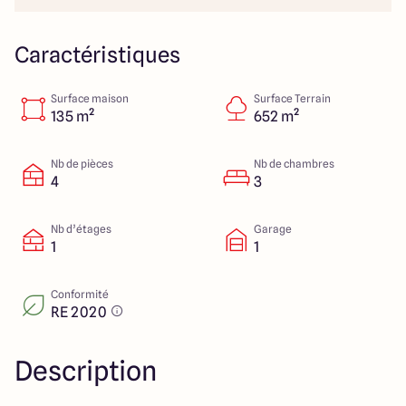
Lille - Villeneuve d'Ascq
03 66 72 64 60
Valenciennes - Marly
03 27 45 60 30
Caractéristiques
Surface maison
Surface Terrain
4.4
4.8
135 m²
652 m²
Nb de pièces
Nb de chambres
4
3
Nb d’étages
Garage
1
1
Conformité
RE 2020
Description