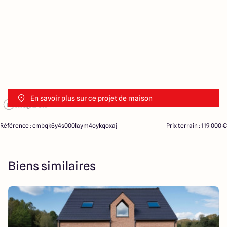
En savoir plus sur ce projet de maison
Référence : cmbqk5y4s000laym4oykqoxaj
Prix terrain : 119 000 €
Biens similaires