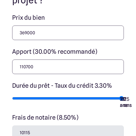
projet ?
Prix du bien
Apport (30.00% recommandé)
Durée du prêt - Taux du crédit 3.30%
10
15
20
7
25
ans
ans
ans
ans
ans
Frais de notaire (8.50%)