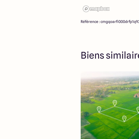
Référence : cmgqoarfi000drfp1q9
Biens similai