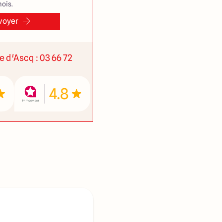
ois.
voyer
ve d'Ascq : 03 66 72
4.8