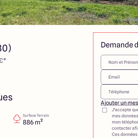
Demande d
30)
 €*
ues
Ajouter un me
J'accepte qu
Surface Terrain
mes données
886 m²
mon téléphon
contacter af
Ces données 