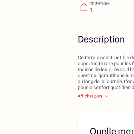
Nb d’étages
1
Description
Ce terrain constructible d
opportunité rare pour les f
maison de leurs rêves. Il 
ouest qui garantit une lum
au long de la journée. L'e
pour le confort quotidien
famille, tout en étant à 
Afficher plus
essentielles. Vous appréci
des services de santé et d
ainsi un cadre de vie agré
l'épanouissement des enfa
pouvez envisager un projet
Quelle men
saura répondre à vos beso