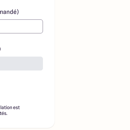
mandé)
)
lation est
tés.