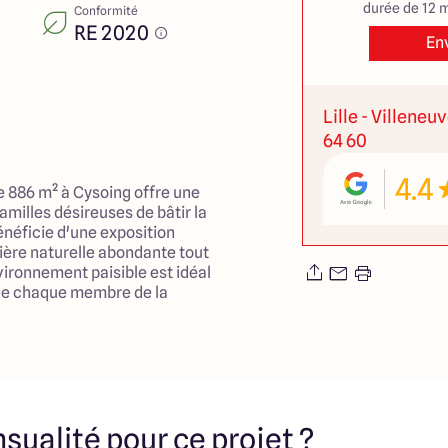
durée de 12 m
Conformité
RE 2020
En
Lille - Villeneu
64 60
4.4
e 886 m² à Cysoing offre une
amilles désireuses de bâtir la
bénéficie d'une exposition
ière naturelle abondante tout
nvironnement paisible est idéal
 de chaque membre de la
proximité des commodités
erez la proximité des écoles,
es espaces verts, favorisant
able et propice à
nts. Avec ce terrain, vous
 de construction réfléchi qui
sualité pour ce projet ?
ins en matière d'espace et de