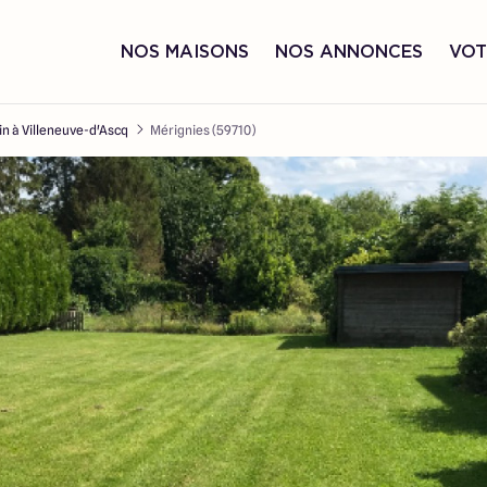
NOS MAISONS
NOS ANNONCES
VOT
in à Villeneuve-d'Ascq
Mérignies (59710)