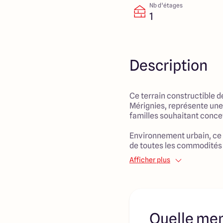
Nb d’étages
1
Description
Ce terrain constructible d
Mérignies, représente une 
familles souhaitant concev
Environnement urbain, ce 
de toutes les commodités 
telles que écoles, commer
Afficher plus
loisirs, créant ainsi un ca
pour les enfants et les pa
permet d'imaginer un espa
chacun pourra profiter de l
en ayant accès à de spaci
Quelle men