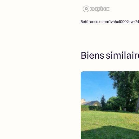
Référence : cmm1vh6ol0002ewr2
Biens similai