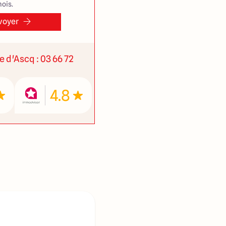
ois.
voyer
ve d'Ascq : 03 66 72
4.8