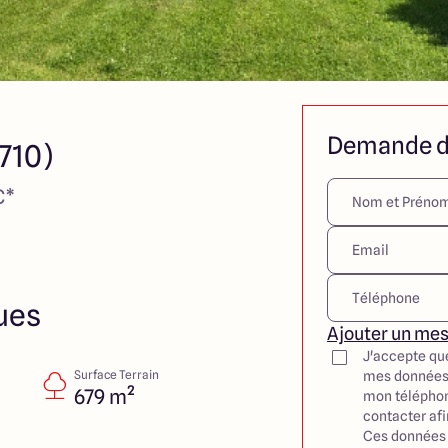
Demande d
710)
€*
ues
Ajouter un me
J'accepte qu
Surface Terrain
mes données
679 m²
mon téléphon
contacter af
Ces données 