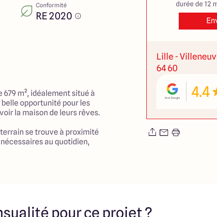
durée de 12 m
Conformité
RE 2020
En
Lille - Villeneu
64 60
4.4
e 679 m², idéalement situé à
belle opportunité pour les
oir la maison de leurs rêves.
terrain se trouve à proximité
nécessaires au quotidien,
ces et infrastructures de
dre de vie agréable et pratique
rents. La surface généreuse
ce de vie bien agencé, où
a tranquillité d'un foyer tout
eux espaces extérieurs.
sualité pour ce projet ?