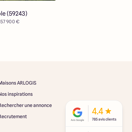
le (59243)
e 57 900 €
Maisons ARLOGIS
Nos inspirations
Rechercher une annonce
4.4
Recrutement
785 avis clients