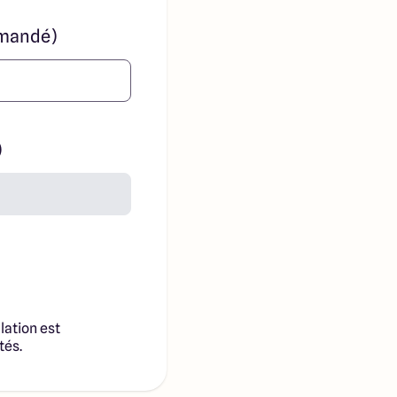
mandé)
)
lation est
tés.