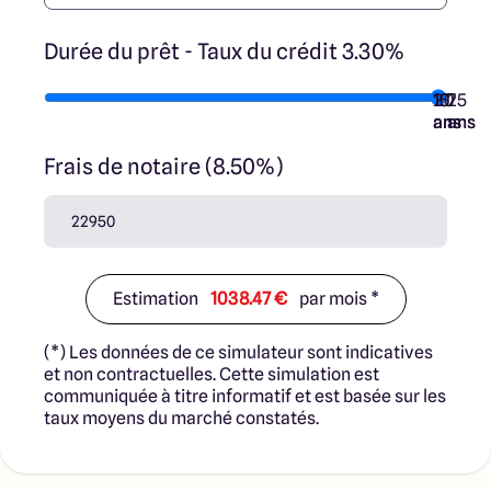
Durée du prêt - Taux du crédit 3.30%
10
15
20
7
25
ans
ans
ans
ans
ans
Frais de notaire (8.50%)
Estimation
1038.47 €
par mois *
(*) Les données de ce simulateur sont indicatives
et non contractuelles. Cette simulation est
communiquée à titre informatif et est basée sur les
taux moyens du marché constatés.