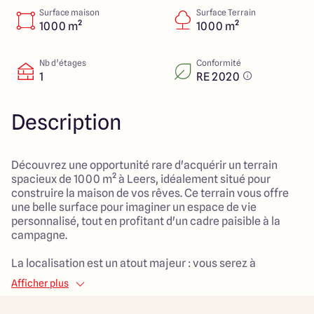
Lille - Villeneuve d'Ascq
03 66 72 64 60
Surface maison
Surface Terrain
Valenciennes - Marly
03 27 45 60 30
1000 m²
1000 m²
Nb d’étages
Conformité
1
RE 2020
4.4
4.8
Description
Découvrez une opportunité rare d'acquérir un terrain
spacieux de 1000 m² à Leers, idéalement situé pour
construire la maison de vos rêves. Ce terrain vous offre
une belle surface pour imaginer un espace de vie
personnalisé, tout en profitant d'un cadre paisible à la
campagne.
La localisation est un atout majeur : vous serez à
proximité du centre-ville, de parcs verdoyants, d'écoles
Afficher plus
primaires, de crèches et d'espaces verts. Ce quartier
calme vous permettra de profiter de la tranquillité tout en