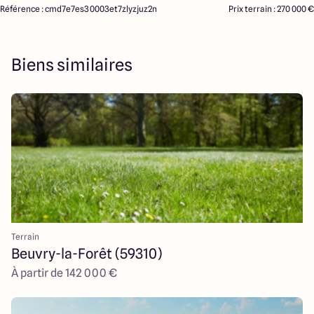
Référence : cmd7e7es30003et7zlyzjuz2n
Prix terrain : 270 000 €
Biens similaires
Terrain
Beuvry-la-Forêt (59310)
À partir de 142 000 €