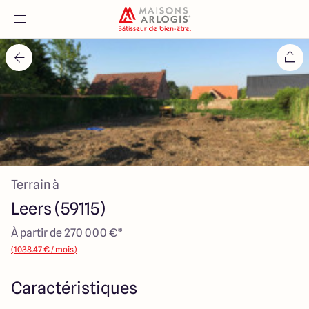
Accueil
Nos maisons
Nos annonces
Terrain à
Votre projet
Leers (59115)
Qui sommes-nous
À partir de 270 000 €*
(1038.47 € / mois)
Caractéristiques
Maisons ARLOGIS Nord