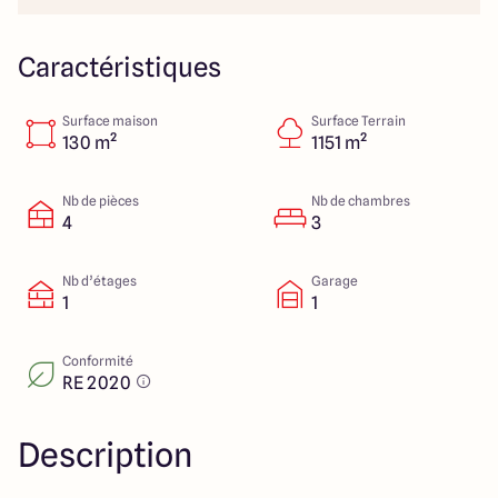
Lille - Villeneuve d'Ascq
03 66 72 64 60
Valenciennes - Marly
03 27 45 60 30
Caractéristiques
Surface maison
Surface Terrain
4.4
4.8
130 m²
1151 m²
Nb de pièces
Nb de chambres
4
3
Nb d’étages
Garage
1
1
Conformité
RE 2020
Description