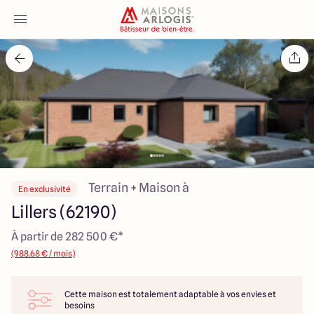
Accueil
Nos maisons
Nos annonces
Votre projet
Terrain + Maison à
En exclusivité
Lillers (62190)
Qui sommes-nous
À partir de 282 500 €*
(988.68 € / mois)
Cette maison est totalement adaptable à vos envies et
Maisons ARLOGIS Nord
besoins