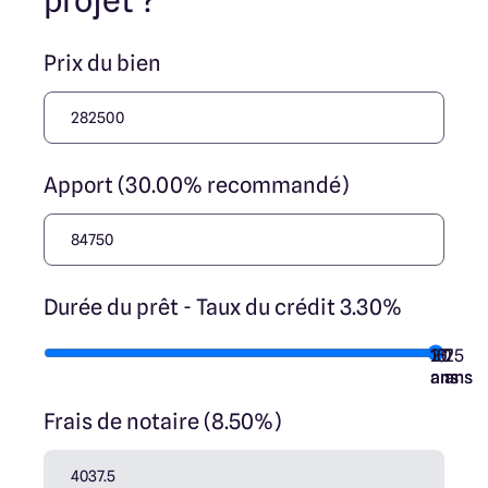
projet ?
Prix du bien
Apport (30.00% recommandé)
Durée du prêt - Taux du crédit 3.30%
10
15
20
7
25
ans
ans
ans
ans
ans
Frais de notaire (8.50%)