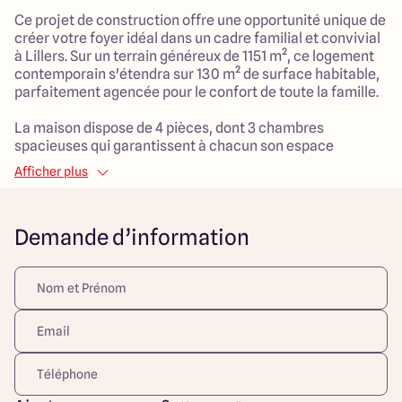
Ce projet de construction offre une opportunité unique de
créer votre foyer idéal dans un cadre familial et convivial
à Lillers. Sur un terrain généreux de 1151 m², ce logement
contemporain s'étendra sur 130 m² de surface habitable,
parfaitement agencée pour le confort de toute la famille.
La maison dispose de 4 pièces, dont 3 chambres
spacieuses qui garantissent à chacun son espace
personnel. Le vaste salon de 50 m² devient le cœur de
Afficher plus
votre vie familiale, idéal pour des moments de partage et
de convivialité. Projet personnalisable.
Demande d’information
L'environnement paisible de Lillers, en zone urbaine,
favorise l'épanouissement des enfants avec ses écoles et
ses espaces de jeux à proximité. Ce projet est la
promesse d'une vie agréable, où confort et espace riment
avec épanouissement familial. Ne manquez pas cette
chance de construire la maison de vos rêves dans un
cadre idéal.
Découvrez toutes nos offres et réalisations ARLOGIS sur
notre site Internet. Visuel d'illustration. Le modèle est