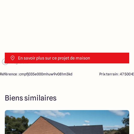
En savoir plus sur ce projet de maison
Référence : cmpfj035e000mhuw9v081m3kd
Prix terrain : 47 500 €
Biens similaires