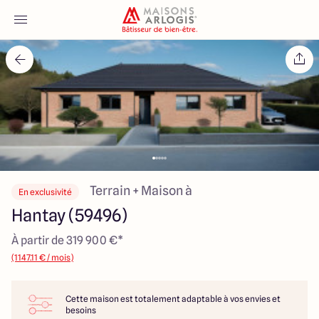
Accueil
Nos maisons
Nos annonces
Votre projet
Terrain + Maison à
En exclusivité
Hantay (59496)
Qui sommes-nous
À partir de 319 900 €*
(1147.11 € / mois)
Cette maison est totalement adaptable à vos envies et
Maisons ARLOGIS Nord
besoins