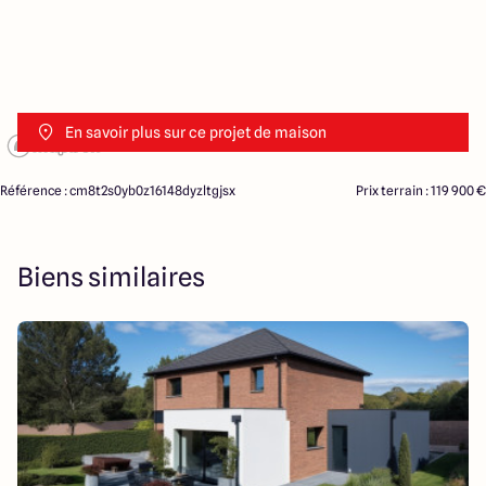
En savoir plus sur ce projet de maison
Référence : cm8t2s0yb0z16148dyzltgjsx
Prix terrain : 119 900 €
Biens similaires