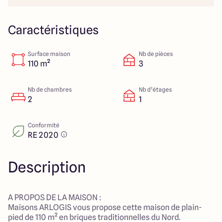
Lille - Villeneuve d'Ascq
03 66 72 64 60
Valenciennes - Marly
03 27 45 60 30
Caractéristiques
Surface maison
Nb de pièces
4.4
4.8
110 m²
3
Nb de chambres
Nb d’étages
2
1
Conformité
RE 2020
Description
A PROPOS DE LA MAISON :
Maisons ARLOGIS vous propose cette maison de plain-
pied de 110 m² en briques traditionnelles du Nord.