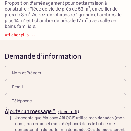
Proposition d'aménagement pour cette maison à
construire : Pièce de vie de près de 53 m², un cellier de
près de 8 m². Au rez-de-chaussée 1 grande chambres de
plus 14 m² et 1 chambre de près de 12 m² avec salle de
bains familiale.
Projet modulable avec la possibilité de l'adapter avec 3
Afficher plus
chambres et/ou 1 bureau. Le modèle est totalement
adaptable à vos envies et besoins et personnalisable
grâce à de nombreuses options de finition. Nous vous
Demande d’information
proposons une maison économique et écologique grâce à
la nouvelle norme RE2020. Donner vie à vos projets avec
la construction sur-mesure !
A PROPOS DE HANTAY :
Hantay offre un cadre de vie paisible et calme. La
commune est située dans un environnement rural, ce qui
crée une atmosphère tranquille propice à la détente et à
la tranquillité loin de l'agitation des grandes villes.
La proximité de la nature est un autre atout de vivre à
Ajouter un message ?
(facultatif)
Hantay. La commune est entourée de paysages naturels
J'accepte que Maisons ARLOGIS utilise mes données (mon
attrayants, notamment des zones boisées, des champs et
nom, mon email et mon téléphone) dans le but de me
des sentiers de randonnée. Les amoureux de la nature
contacter afin de traiter ma demande. Ces données seront