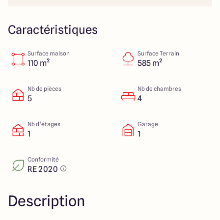
Lille - Villeneuve d'Ascq
03 66 72 64 60
Valenciennes - Marly
03 27 45 60 30
Caractéristiques
Surface maison
Surface Terrain
4.4
4.8
110 m²
585 m²
Nb de pièces
Nb de chambres
5
4
Nb d’étages
Garage
1
1
Conformité
RE 2020
Description