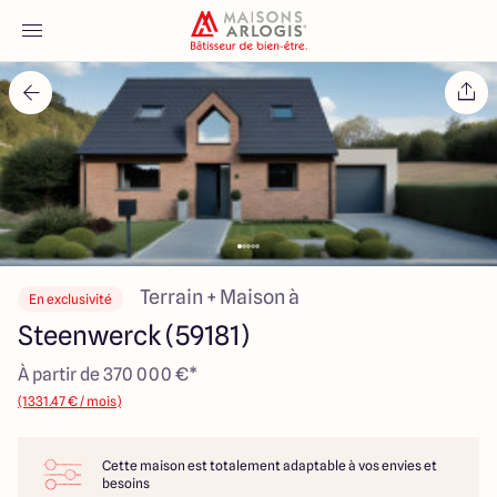
Accueil
Nos maisons
Nos annonces
Votre projet
Terrain + Maison à
En exclusivité
Steenwerck (59181)
Qui sommes-nous
À partir de 370 000 €*
(1331.47 € / mois)
Cette maison est totalement adaptable à vos envies et
Maisons ARLOGIS Nord
besoins