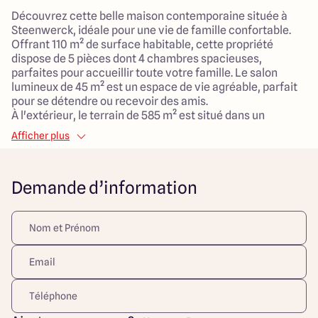
Découvrez cette belle maison contemporaine située à
Steenwerck, idéale pour une vie de famille confortable.
Offrant 110 m² de surface habitable, cette propriété
dispose de 5 pièces dont 4 chambres spacieuses,
parfaites pour accueillir toute votre famille. Le salon
lumineux de 45 m² est un espace de vie agréable, parfait
pour se détendre ou recevoir des amis.
À l'extérieur, le terrain de 585 m² est situé dans un
quartier tranquille à la campagne, vous permettant de
Afficher plus
profiter d'un cadre de vie serein tout en étant à proximité
des commodités. Le secteur se révèle idéal pour les
familles avec des écoles primaires, des services de santé,
Demande d’information
des espaces verts et des commerces à proximité.
Ne manquez pas l'opportunité de visiter cette maison qui
allie confort, modernité et emplacement privilégié.
Découvrez toutes nos offres et réalisations ARLOGIS sur
notre site Internet. Visuel d'illustration. Le modèle est
totalement adaptable à vos envies et besoins et
personnalisable grâce à de nombreuses options de
finition. Nous consulter pour plus d’informations. Le prix