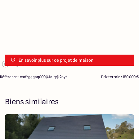
En savoir plus sur ce projet de maison
Référence : cmfzgggaq000j41airyjk2oyt
Prix terrain : 150 000 €
Biens similaires