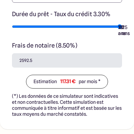
Durée du prêt - Taux du crédit 3.30%
10
15
20
7
25
ans
ans
ans
ans
ans
Frais de notaire (8.50%)
Estimation
117.31 €
par mois *
(*) Les données de ce simulateur sont indicatives
et non contractuelles. Cette simulation est
communiquée à titre informatif et est basée sur les
taux moyens du marché constatés.