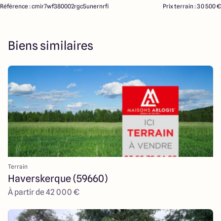
Référence : cmir7wf380002rgc5unernrfi
Prix terrain : 30 500 €
Biens similaires
Terrain
Haverskerque (59660)
À partir de 42 000 €