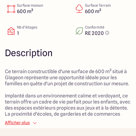
Lille - Villeneuve d'Ascq
03 66 72 64 60
Surface maison
Surface Terrain
Valenciennes - Marly
03 27 45 60 30
600 m²
600 m²
Nb d’étages
Conformité
1
RE 2020
4.4
4.8
Description
Ce terrain constructible d'une surface de 600 m² situé à
Glageon représente une opportunité idéale pour les
familles en quête d'un projet de construction sur mesure.
Implanté dans un environnement calme et verdoyant, ce
terrain offre un cadre de vie parfait pour les enfants, avec
des espaces extérieurs propices aux jeux et à la détente.
La proximité d'écoles, de garderies et de commerces
facilite le quotidien et assure un cadre harmonieux pour
Afficher plus
toute la famille.