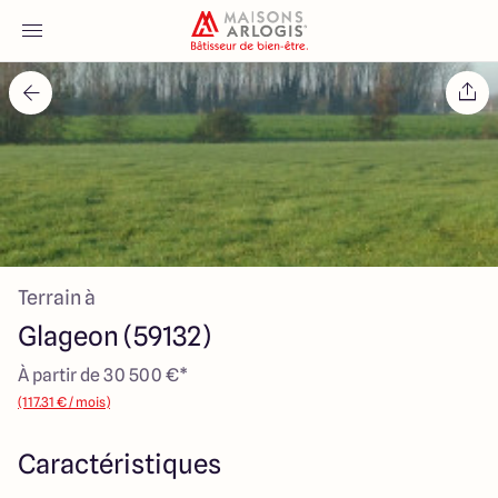
Accueil
Nos maisons
Nos annonces
Terrain à
Votre projet
Glageon (59132)
Qui sommes-nous
À partir de 30 500 €*
(117.31 € / mois)
Caractéristiques
Maisons ARLOGIS Nord