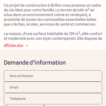
Ce projet de construction à Brillon vous propose un cadre
de vie idéal pour votre famille. Le terrain de 646 m² se
situe dans un environnement calme et verdoyant, à
proximité de toutes les commodités essentielles telles
que crèches, écoles, services de santé et commerces.
La maison, d'une surface habitable de 139 m², allie confort
et modernité avec son style contemporain. Elle dispose de
4 chambres, dont une suite parentale avec salle d'eau et
Afficher plus
dressing, parfaites pour accueillir toute la famille. Le
séjour, généreux avec ses 45 m², offre un espace de vie
convivial et lumineux, idéal pour les moments de partage
Demande d’information
et de détente. Un garage ajoute une fonctionnalité
appréciable au quotidien.
Le mode de chauffage par pompe à chaleur garantit un
confort optimal toute l'année. Ce projet représente une
belle opportunité pour les familles en quête de sérénité et
d'espace, où il fait bon vivre au quotidien, tant à l'intérieur
qu'à l'extérieur. Ne laissez pas passer cette chance de
bâtir votre foyer dans un lieu qui répondra à toutes vos
attentes.