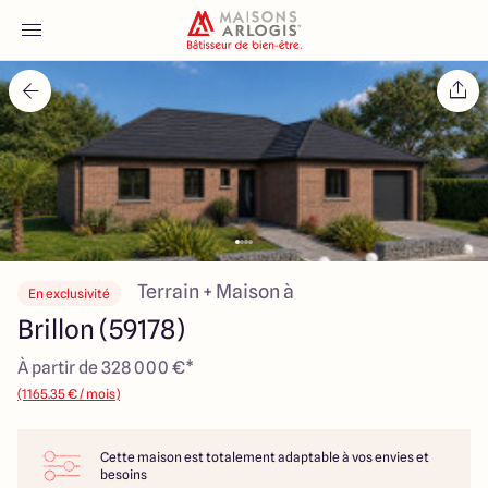
Accueil
Nos maisons
Nos annonces
Votre projet
Terrain + Maison à
En exclusivité
Brillon (59178)
Qui sommes-nous
À partir de 328 000 €*
(1165.35 € / mois)
Cette maison est totalement adaptable à vos envies et
Maisons ARLOGIS Nord
besoins