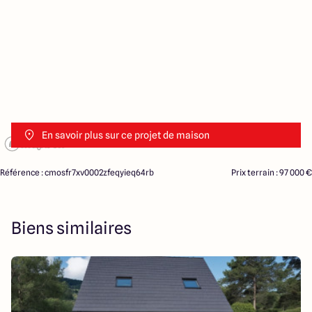
En savoir plus sur ce projet de maison
Référence : cmosfr7xv0002zfeqyieq64rb
Prix terrain : 97 000 €
Biens similaires