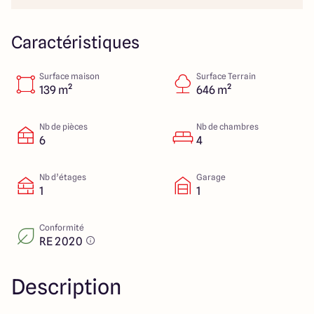
Lille - Villeneuve d'Ascq
03 66 72 64 60
Valenciennes - Marly
03 27 45 60 30
Caractéristiques
Surface maison
Surface Terrain
4.4
4.8
139 m²
646 m²
Nb de pièces
Nb de chambres
6
4
Nb d’étages
Garage
1
1
Conformité
RE 2020
Description