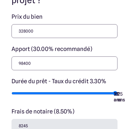
projet ?
Prix du bien
Apport (30.00% recommandé)
Durée du prêt - Taux du crédit 3.30%
10
15
20
7
25
ans
ans
ans
ans
ans
Frais de notaire (8.50%)