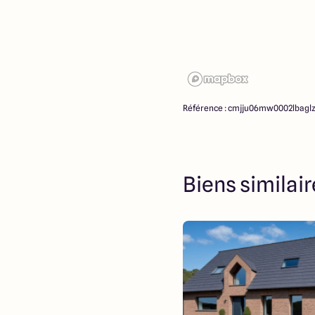
Référence : cmjju06mw0002lbagl
Biens similai