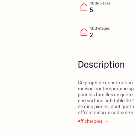
Nb de pièces
5
Nb d’étages
2
Description
Ce projet de construction
maison contemporaine spa
pour les familles en quête
une surface habitable de 
de cinq pièces, dont quat
offrant ainsi un cadre de v
membres de la famille. Le
Afficher plus
être le cœur de la maison,
moments conviviaux et cr