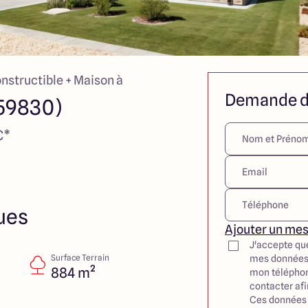
onstructible + Maison à
Demande d
(59830)
€*
ues
Ajouter un me
J'accepte qu
Surface Terrain
mes données
884 m²
mon téléphon
contacter af
Ces données 