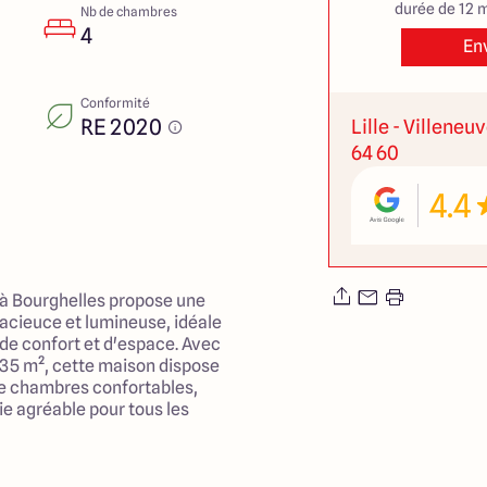
durée de 12 m
Nb de chambres
4
En
Conformité
RE 2020
Lille - Villeneu
64 60
4.4
 à Bourghelles propose une
cieuce et lumineuse, idéale
 de confort et d'espace. Avec
135 m², cette maison dispose
re chambres confortables,
ie agréable pour tous les
 salon de 45 m² est conçu pour
 parfait pour partager des
éer des souvenirs