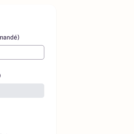
mandé)
)