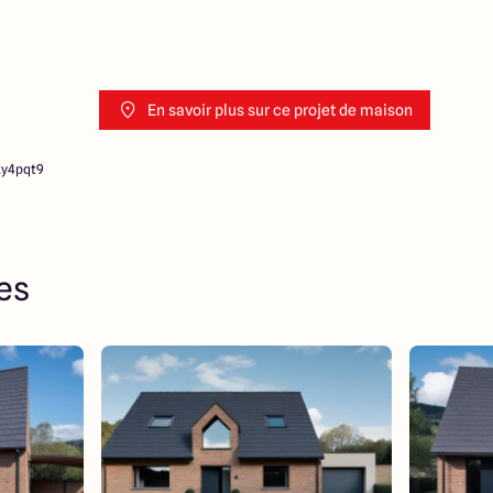
En savoir plus sur ce projet de maison
zy4pqt9
res