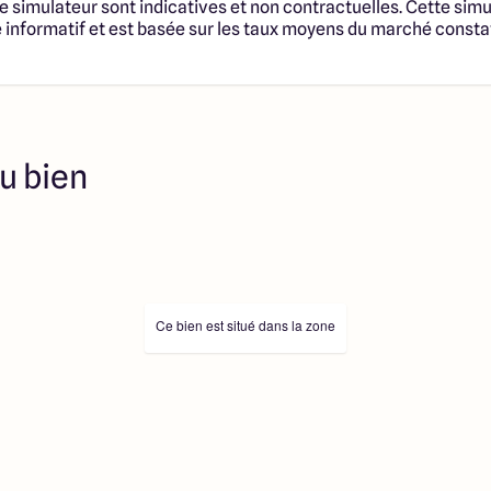
tructibles sont sélectionnées
e simulateur sont indicatives et non contractuelles. Cette simu
fonciers selon disponibilités
informatif et est basée sur les taux moyens du marché consta
té en vue de construire une
trat de Construction de
 cadre de la loi du 19/12/1990.
s professionnels dûment
immobilière, soit des
sélectionnés sont disponibles à
u bien
ution de l’annonce. En aucun
es collaborateurs ne sont
 ne jouent un rôle
ociation sur la transaction et
Prix indiqués par nos
Ce bien est situé dans la zone