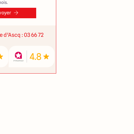
ois.
voyer
ve d'Ascq : 03 66 72
4.8