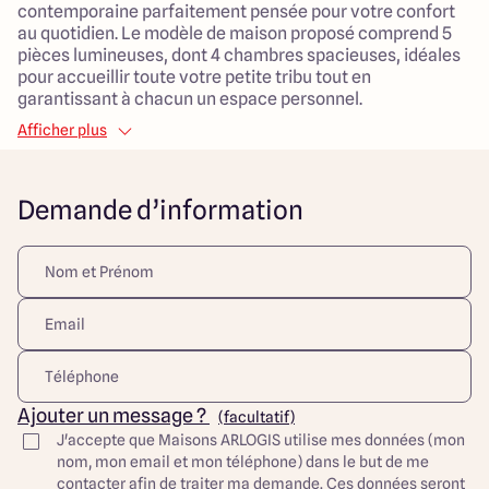
contemporaine parfaitement pensée pour votre confort
au quotidien. Le modèle de maison proposé comprend 5
pièces lumineuses, dont 4 chambres spacieuses, idéales
pour accueillir toute votre petite tribu tout en
garantissant à chacun un espace personnel.
Afficher plus
Le salon de 45 m², véritable cœur de la maison, sera un
lieu convivial où partagé des moments en famille et entre
amis, tandis que le garage vous apportera une solution de
Demande d’information
rangement supplémentaire et un accès facilité. Ce projet
est conçu pour répondre aux attentes des familles
modernes, avec un chauffage par pompe à chaleur et une
distribution d'eau chaude individuelle, assurant un
confort optimal tout au long de l'année.
La situation de ce terrain en milieu urbain vous permettra
de bénéficier de la proximité avec les commodités et les
services nécessaires, tout en offrant un cadre de vie
paisible et agréable, adapté à l'épanouissement des
Ajouter un message ?
(facultatif)
enfants. Ce projet de construction n'attend plus que vous
J'accepte que Maisons ARLOGIS utilise mes données (mon
pour donner vie à votre nouvelle maison familiale. Ne
nom, mon email et mon téléphone) dans le but de me
laissez pas passer cette opportunité de créer un foyer
contacter afin de traiter ma demande. Ces données seront