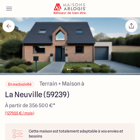
Accueil
Nos maisons
Nos annonces
Votre projet
Terrain + Maison à
En exclusivité
La Neuville (59239)
Qui sommes-nous
À partir de 356 500 €*
(1279.55 € / mois)
Cette maison est totalement adaptable à vos envies et
Maisons ARLOGIS Nord
besoins