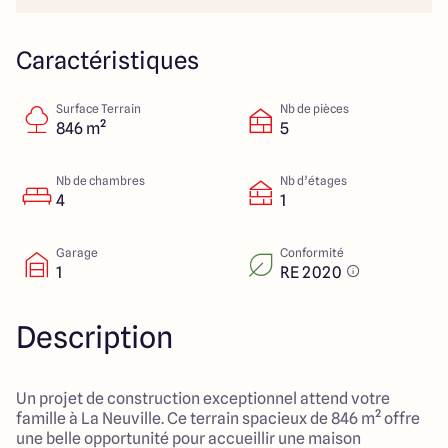
Lille - Villeneuve d'Ascq
03 66 72 64 60
Valenciennes - Marly
03 27 45 60 30
Caractéristiques
Surface Terrain
Nb de pièces
4.4
4.8
846 m²
5
Nb de chambres
Nb d’étages
4
1
Garage
Conformité
1
RE 2020
Description
Un projet de construction exceptionnel attend votre
famille à La Neuville. Ce terrain spacieux de 846 m² offre
une belle opportunité pour accueillir une maison