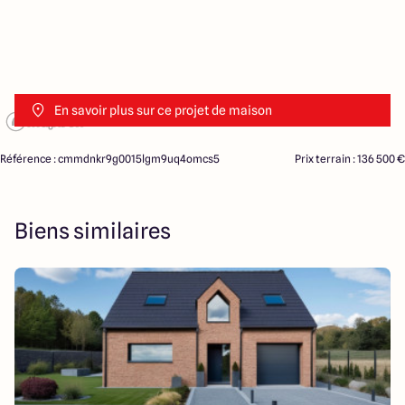
En savoir plus sur ce projet de maison
Référence : cmmdnkr9g0015lgm9uq4omcs5
Prix terrain : 136 500 €
Biens similaires