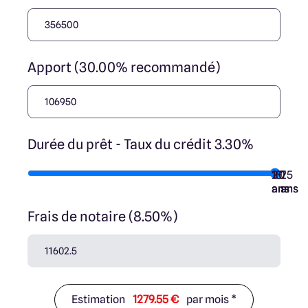
Apport (30.00% recommandé)
Durée du prêt - Taux du crédit 3.30%
10
15
20
7
25
ans
ans
ans
ans
ans
Frais de notaire (8.50%)
Estimation
1279.55 €
par mois *