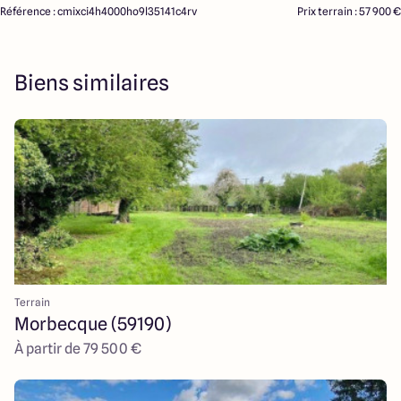
Référence : cmixci4h4000ho9l35141c4rv
Prix terrain : 57 900 €
Biens similaires
Terrain
Morbecque (59190)
À partir de 79 500 €