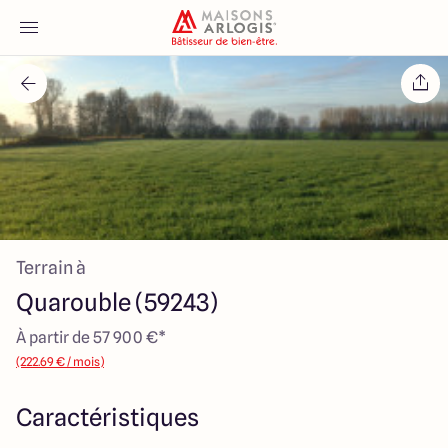
Accueil
Nos maisons
Nos annonces
Terrain à
Votre projet
Quarouble (59243)
Qui sommes-nous
À partir de 57 900 €*
(222.69 € / mois)
Caractéristiques
Maisons ARLOGIS Nord