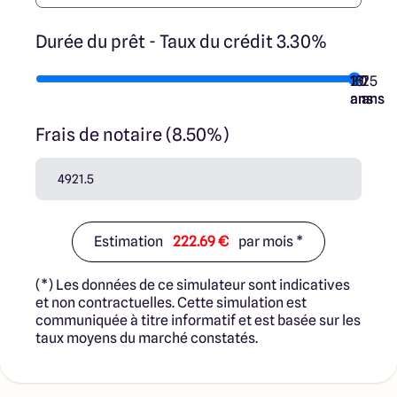
Durée du prêt - Taux du crédit 3.30%
10
15
20
7
25
ans
ans
ans
ans
ans
Frais de notaire (8.50%)
Estimation
222.69 €
par mois *
(*) Les données de ce simulateur sont indicatives
et non contractuelles. Cette simulation est
communiquée à titre informatif et est basée sur les
taux moyens du marché constatés.