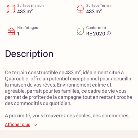
Lille - Villeneuve d'Ascq
03 66 72 64 60
Surface maison
Surface Terrain
Valenciennes - Marly
03 27 45 60 30
433 m²
433 m²
Nb d’étages
Conformité
1
RE 2020
4.4
4.8
Description
Ce terrain constructible de 433 m², idéalement situé à
Quarouble, offre un potentiel exceptionnel pour accueillir
la maison de vos rêves. Environnement calme et
agréable, parfait pour les familles, ce cadre de vie vous
permet de profiter de la campagne tout en restant proche
des commodités du quotidien.
À proximité, vous trouverez des écoles, des commerces,
ainsi que des espaces verts propices aux activités en
Afficher plus
famille. Ce lieu de vie est idéal pour les enfants, offrant un
cadre sécurisé et serein. Profitez des espaces extérieurs