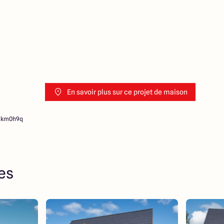
En savoir plus sur ce projet de maison
pzkm0h9q
res