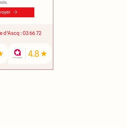
ois.
voyer
ve d'Ascq : 03 66 72
4.8