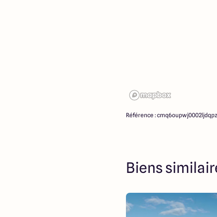
Référence : cmq6oupwj0002ljdq
Biens similai