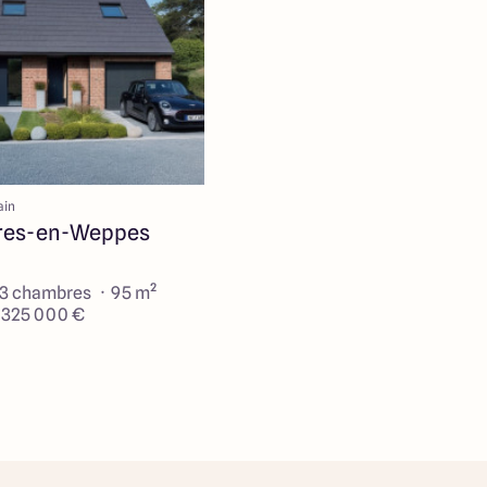
ain
res-en-Weppes
 3 chambres · 95 m²
e 325 000 €