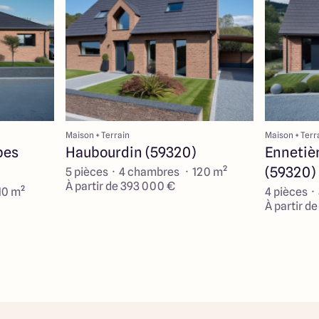
Maison + Terrain
Maison + Terr
pes
Haubourdin (59320)
Ennetiè
(59320)
5 pièces · 4 chambres · 120 m²
À partir de 393 000 €
10 m²
4 pièces ·
À partir d