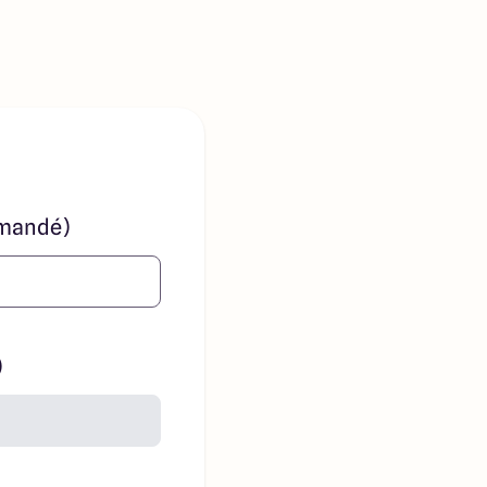
mandé)
)