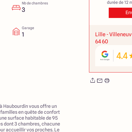
durée de 12 m
Nb de chambres
3
En
Garage
1
Lille - Villeneu
64 60
4.4
 à Haubourdin vous offre un
s familles en quête de confort
'une surface habitable de 95
es dont 3 chambres, chacune
r accueillir vos proches. Le