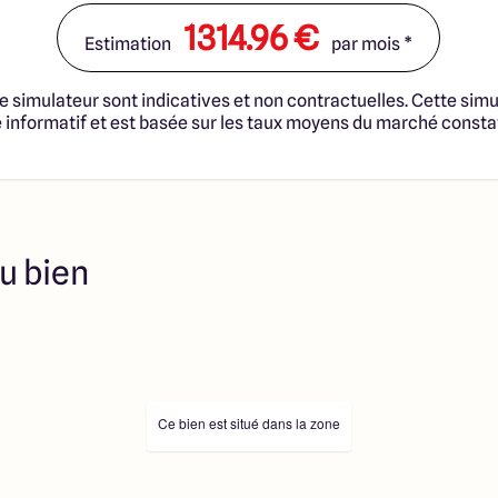
u terrain et de la
notaire et taxes. Les
1314.96 €
Estimation
par mois *
tructibles sont sélectionnées
fonciers selon disponibilités
té en vue de construire une
e simulateur sont indicatives et non contractuelles. Cette simu
trat de Construction de
informatif et est basée sur les taux moyens du marché consta
 cadre de la loi du 19/12/1990.
s professionnels dûment
immobilière, soit des
sélectionnés sont disponibles à
ution de l’annonce. En aucun
es collaborateurs ne sont
u bien
 ne jouent un rôle
ociation sur la transaction et
Prix indiqués par nos
Ce bien est situé dans la zone