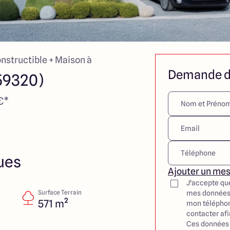
onstructible + Maison à
Demande d
59320)
€*
ues
Ajouter un me
J'accepte qu
Surface Terrain
mes données
571 m²
mon téléphon
contacter af
Ces données 