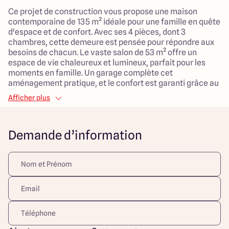
Ce projet de construction vous propose une maison
contemporaine de 135 m² idéale pour une famille en quête
d'espace et de confort. Avec ses 4 pièces, dont 3
chambres, cette demeure est pensée pour répondre aux
besoins de chacun. Le vaste salon de 53 m² offre un
espace de vie chaleureux et lumineux, parfait pour les
moments en famille. Un garage complète cet
aménagement pratique, et le confort est garanti grâce au
système de chauffage par pompe à chaleur et à la
Afficher plus
distribution d'eau chaude individuelle.
Le terrain, d'une superficie de 674 m² situé en pleine
Demande d’information
campagne, ce bien vous permettra de profiter d'un
environnement calme et d'espaces verts à proximité,
idéaux pour le jeu des enfants ou les promenades
familiale. Ce cadre de vie apaisant contribue à un
quotidien harmonieux, où chaque membre de la famille
pourra s’épanouir. Ce projet est une belle opportunité
d'allier tranquillité et confort moderne, dans un cadre
accueillant et adapté aux familles.
Découvrez toutes nos offres et réalisations ARLOGIS sur