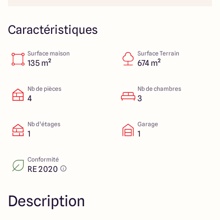
Lille - Villeneuve d'Ascq
03 66 72 64 60
Valenciennes - Marly
03 27 45 60 30
Caractéristiques
Surface maison
Surface Terrain
4.4
4.8
135 m²
674 m²
Nb de pièces
Nb de chambres
4
3
Nb d’étages
Garage
1
1
Conformité
RE 2020
Description