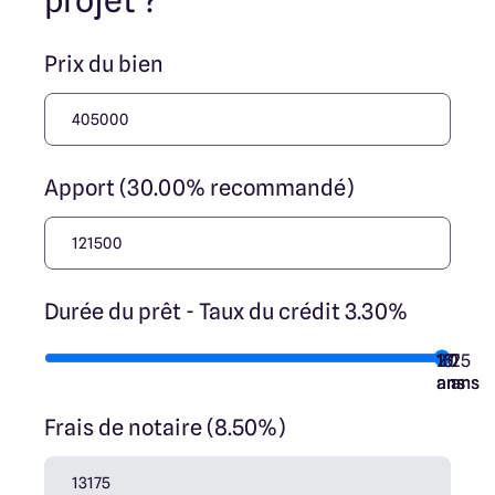
projet ?
Prix du bien
Apport (30.00% recommandé)
Durée du prêt - Taux du crédit 3.30%
10
15
20
7
25
ans
ans
ans
ans
ans
Frais de notaire (8.50%)