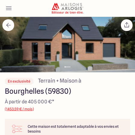
Accueil
Nos maisons
Nos annonces
Votre projet
Terrain + Maison à
En exclusivité
Bourghelles (59830)
Qui sommes-nous
À partir de 405 000 €*
(1453.59 € / mois)
Cette maison est totalement adaptable à vos envies et
Maisons ARLOGIS Nord
besoins