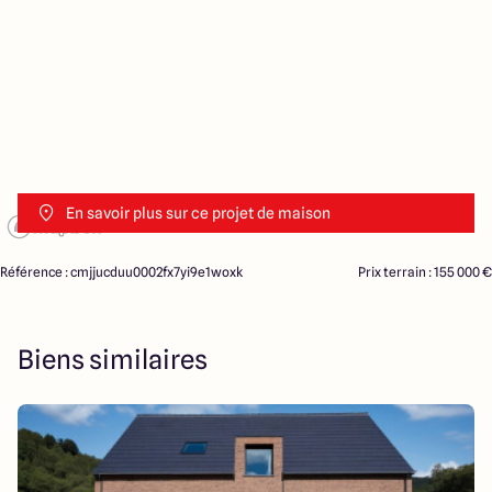
En savoir plus sur ce projet de maison
Référence : cmjjucduu0002fx7yi9e1woxk
Prix terrain : 155 000 €
Biens similaires