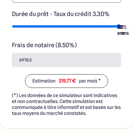
Durée du prêt - Taux du crédit 3.30%
10
15
20
7
25
ans
ans
ans
ans
ans
Frais de notaire (8.50%)
Estimation
315.77 €
par mois *
(*) Les données de ce simulateur sont indicatives
et non contractuelles. Cette simulation est
communiquée à titre informatif et est basée sur les
taux moyens du marché constatés.