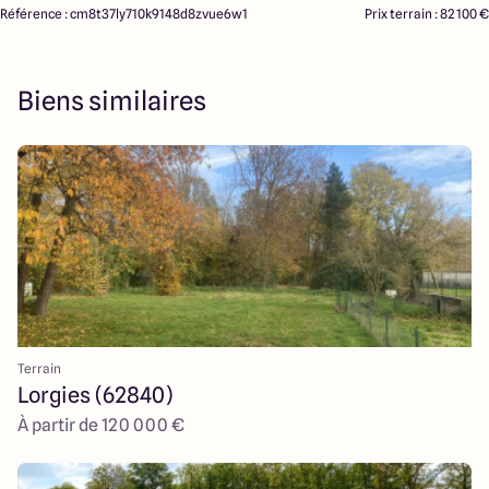
Référence : cm8t37ly710k9148d8zvue6w1
Prix terrain : 82 100 €
Biens similaires
Terrain
Lorgies (62840)
À partir de 120 000 €