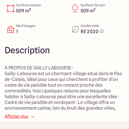
Lille - Villeneuve d'Ascq
03 66 72 64 60
Surface maison
Surface Terrain
Valenciennes - Marly
03 27 45 60 30
509 m²
509 m²
Nb d’étages
Conformité
1
RE 2020
4.4
4.8
Description
A PROPOS DE SAILLY LABOURSE :
Sailly-Labourse est un charmant village situé dans le Pas-
de-Calais, idéal pour ceux qui cherchent à profiter d'un
cadre de vie paisible tout en restant proche des
commodités. Voici quelques raisons pour lesquelles
habiter à Sailly-Labourse peut être une excellente idée :
Cadre de vie paisible et verdoyant : Le village offre un
environnement calme, loin du bruit des grandes villes,
parfait pour les familles ou les personnes souhaitant se
Afficher plus
ressourcer. On y trouve de nombreux espaces verts et
une nature préservée, idéale pour les promenades et