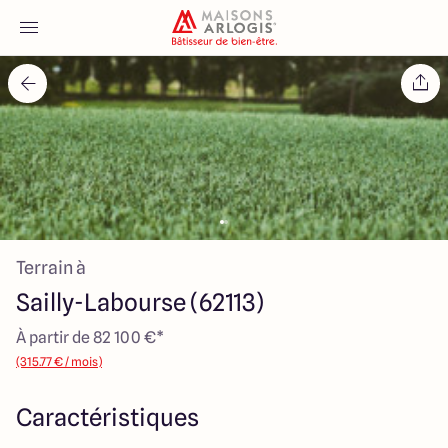
Accueil
Nos maisons
Nos annonces
Terrain à
Votre projet
Sailly-Labourse (62113)
Qui sommes-nous
À partir de 82 100 €*
(315.77 € / mois)
Caractéristiques
Maisons ARLOGIS Nord