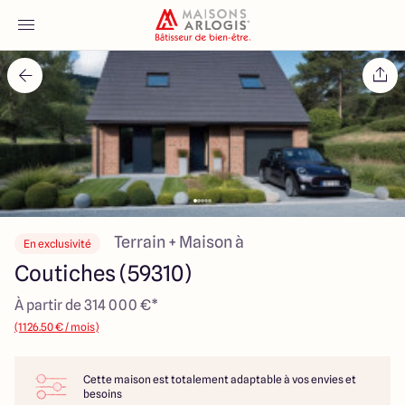
Accueil
Nos maisons
Nos annonces
Votre projet
Terrain + Maison à
En exclusivité
Coutiches (59310)
Qui sommes-nous
À partir de 314 000 €*
(1126.50 € / mois)
Cette maison est totalement adaptable à vos envies et
Maisons ARLOGIS Nord
besoins