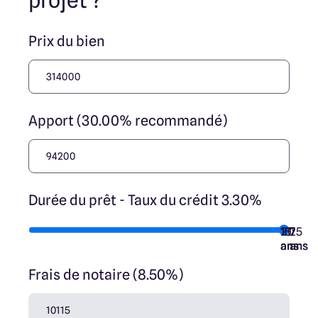
projet ?
Prix du bien
Apport (30.00% recommandé)
Durée du prêt - Taux du crédit 3.30%
10
15
20
7
25
ans
ans
ans
ans
ans
Frais de notaire (8.50%)