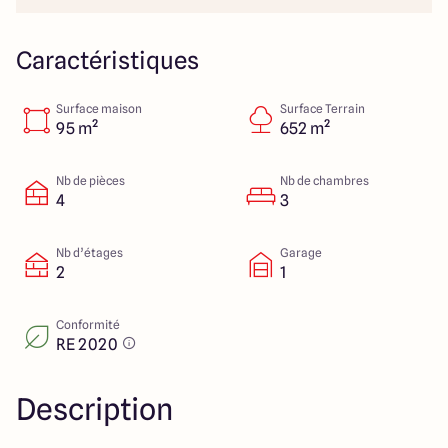
Lille - Villeneuve d'Ascq
03 66 72 64 60
Valenciennes - Marly
03 27 45 60 30
Caractéristiques
Surface maison
Surface Terrain
4.4
4.8
95 m²
652 m²
Nb de pièces
Nb de chambres
4
3
Nb d’étages
Garage
2
1
Conformité
RE 2020
Description