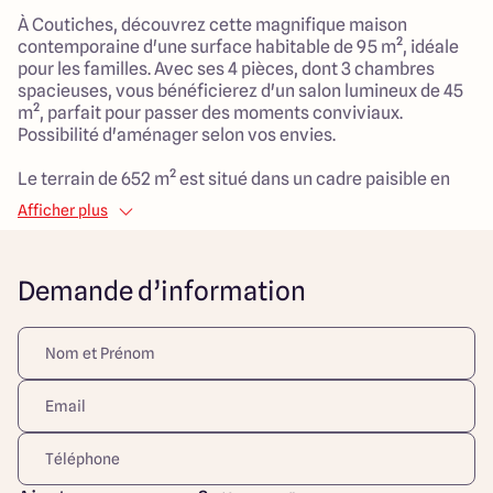
À Coutiches, découvrez cette magnifique maison
contemporaine d'une surface habitable de 95 m², idéale
pour les familles. Avec ses 4 pièces, dont 3 chambres
spacieuses, vous bénéficierez d'un salon lumineux de 45
m², parfait pour passer des moments conviviaux.
Possibilité d'aménager selon vos envies.
Le terrain de 652 m² est situé dans un cadre paisible en
campagne, ce qui vous permettra de profiter d'un cadre
Afficher plus
de vie serein tout en étant à proximité des commodités.
Ce quartier calme est proche des écoles, de crèches et
d'espaces verts, témoignant d'une variété d'options pour
Demande d’information
les familles.
Ne manquez pas cette belle opportunité de vivre dans un
environnement alliant tranquillité et proximité des
services.
Découvrez toutes nos offres et réalisations ARLOGIS sur
notre site Internet. Visuel d'illustration. Le modèle est
totalement adaptable à vos envies et besoins et
personnalisable grâce à de nombreuses options de