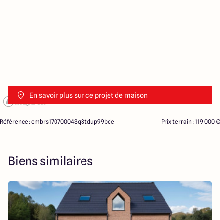
En savoir plus sur ce projet de maison
Référence : cmbrs170700043q3tdup99bde
Prix terrain : 119 000 €
Biens similaires