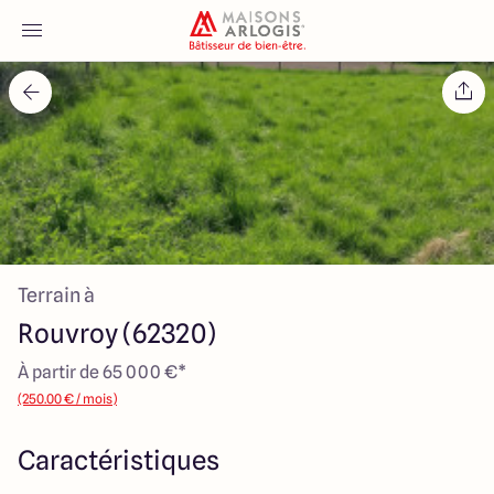
Accueil
Nos maisons
Nos annonces
Terrain à
Votre projet
Rouvroy (62320)
Qui sommes-nous
À partir de 65 000 €*
(250.00 € / mois)
Caractéristiques
Maisons ARLOGIS Nord