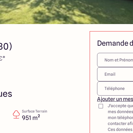
Demande d
80)
€*
ues
Ajouter un me
J'accepte qu
Surface Terrain
mes données
951 m²
mon téléphon
contacter af
Ces données 