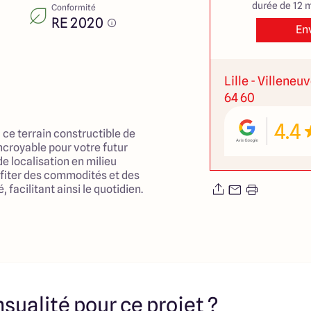
durée de 12 m
Conformité
RE 2020
En
Lille - Villeneu
64 60
4.4
 ce terrain constructible de
incroyable pour votre futur
de localisation en milieu
fiter des commodités et des
 facilitant ainsi le quotidien.
x enfants, vous pourrez
rieurs qui stimuleront leur
té à saisir pour créer le foyer
vé, où confort et convivialité
ent.
sualité pour ce projet ?
es et réalisations ARLOGIS