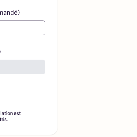
mandé)
)
lation est
tés.