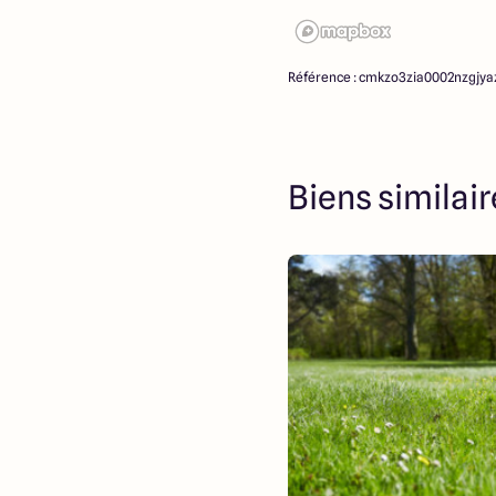
Référence : cmkzo3zia0002nzgjya
Biens similai