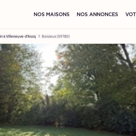
NOS MAISONS
NOS ANNONCES
VOT
in à Villeneuve-d'Ascq
Baisieux (59780)