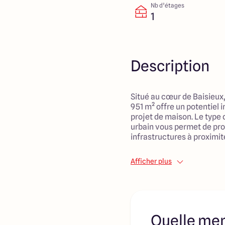
Nb d’étages
1
Description
Situé au cœur de Baisieux,
951 m² offre un potentiel 
projet de maison. Le type 
urbain vous permet de pro
infrastructures à proximité,
Environnement propice au
Afficher plus
aménager des espaces exté
imagination. Une opportuni
dont vous avez toujours rê
se marient harmonieusem
Quelle men
Découvrez toutes nos offr