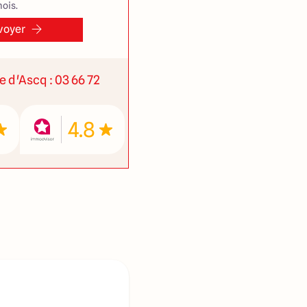
ois.
voyer
ve d'Ascq : 03 66 72
4.8