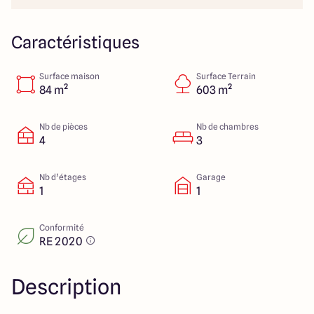
Lille - Villeneuve d'Ascq
03 66 72 64 60
Valenciennes - Marly
03 27 45 60 30
Caractéristiques
Surface maison
Surface Terrain
4.4
4.8
84 m²
603 m²
Nb de pièces
Nb de chambres
4
3
Nb d’étages
Garage
1
1
Conformité
RE 2020
Description