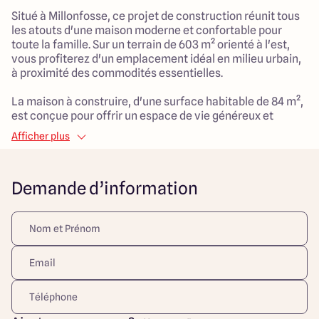
Situé à Millonfosse, ce projet de construction réunit tous
les atouts d'une maison moderne et confortable pour
toute la famille. Sur un terrain de 603 m² orienté à l'est,
vous profiterez d'un emplacement idéal en milieu urbain,
à proximité des commodités essentielles.
La maison à construire, d'une surface habitable de 84 m²,
est conçue pour offrir un espace de vie généreux et
harmonieux. Avec ses 4 pièces, dont 3 belles chambres,
Afficher plus
elle sera parfaite pour accueillir vos proches. Le salon
spacieux de 40 m² favorise les moments en famille et
entre amis. Un garage vous permettra de stationner votre
Demande d’information
véhicule en toute sécurité tout en bénéficiant d'un cadre
de vie contemporain, pensé pour le confort au quotidien.
Ce projet est l'occasion de construire un lieu de vie
adapté à vos besoins et à ceux de vos enfants, dans un
environnement serein et propice à l'épanouissement
familial. Ne manquez pas cette opportunité de créer votre
cocon à Millonfosse.
Découvrez toutes nos offres et réalisations ARLOGIS sur
notre site Internet. Visuel d'illustration. Le modèle est