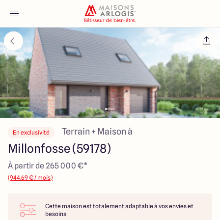
Accueil
Nos maisons
Nos annonces
Votre projet
Terrain + Maison à
En exclusivité
Millonfosse (59178)
Qui sommes-nous
À partir de 265 000 €*
(944.69 € / mois)
Cette maison est totalement adaptable à vos envies et
Maisons ARLOGIS Nord
besoins