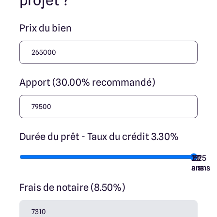
projet ?
Prix du bien
Apport (30.00% recommandé)
Durée du prêt - Taux du crédit 3.30%
10
15
20
7
25
ans
ans
ans
ans
ans
Frais de notaire (8.50%)