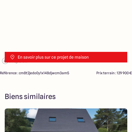
En savoir plus sur ce projet de maison
Référence : cm8t2jedo0y1x148djwcm3am5
Prix terrain : 129 900 €
Biens similaires