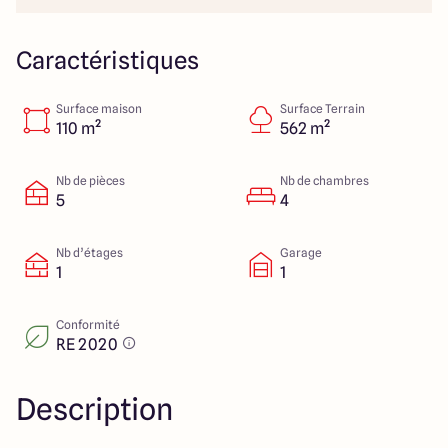
Lille - Villeneuve d'Ascq
03 66 72 64 60
Valenciennes - Marly
03 27 45 60 30
Caractéristiques
Surface maison
Surface Terrain
4.4
4.8
110 m²
562 m²
Nb de pièces
Nb de chambres
5
4
Nb d’étages
Garage
1
1
Conformité
RE 2020
Description