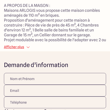
A PROPOS DE LA MAISON :
Maisons ARLOGIS vous propose cette maison combles
aménagés de 110 m² en briques.
Proposition d'aménagement pour cette maison à
construire : Pièce de vie de près de 45 m², 4 Chambres
d'environ 12 m², 1 Belle salle de bains familiale et un
Garage de 15 m², un Cellier donnant sur le garage.
Projet modulable avec la possibilité de l'adapter avec 2 ou
3 chambres, il est possible d'y ajouter un bureau et une
Afficher plus
suite parentale. Le modèle est totalement adaptable à
vos envies et besoins et personnalisable grâce à de
nombreuses options de finition. Nous vous proposons une
Demande d’information
maison économique et écologique grâce à la nouvelle
norme RE2020. Donner vie à vos projets avec la
construction sur-mesure !
A PROPOS DE ESTAIRES :
Estaires bénéficie d'une situation géographique
stratégique, à environ 30 km de Lille, 20 km de Béthune et
proche de la frontière belge, offrant un accès rapide aux
grandes villes et à leurs opportunités. La commune est
bien équipée avec des écoles (de la maternelle au