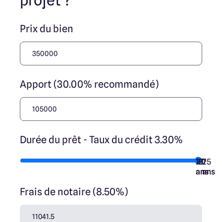
projet ?
ses collaborateurs ne sont propriétaires des terrains, ne
jouent un rôle d’intermédiation ou de négociation sur la
transaction et ne participent à la vente. Prix indiqués par
Prix du bien
nos partenaires fonciers.
Apport (30.00% recommandé)
Durée du prêt - Taux du crédit 3.30%
10
15
20
7
25
ans
ans
ans
ans
ans
Frais de notaire (8.50%)