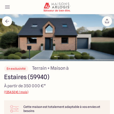
Accueil
Nos maisons
Nos annonces
Votre projet
Terrain + Maison à
En exclusivité
Estaires (59940)
Qui sommes-nous
À partir de 350 000 €*
(1254.50 € / mois)
Cette maison est totalement adaptable à vos envies et
Maisons ARLOGIS Nord
besoins