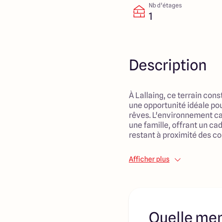
Nb d’étages
1
Description
À Lallaing, ce terrain con
une opportunité idéale po
rêves. L'environnement cal
une famille, offrant un cad
restant à proximité des c
Les familles apprécieron
Afficher plus
des établissements tels qu
collèges, ainsi que la pré
espaces verts à proximité, 
l'épanouissement des enfa
un quartier en développem
Quelle men
de votre projet de constru