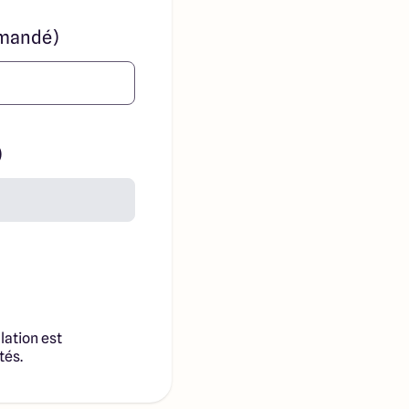
mandé)
)
lation est
tés.