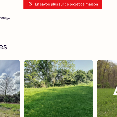
En savoir plus sur ce projet de maison
2s99jye
res