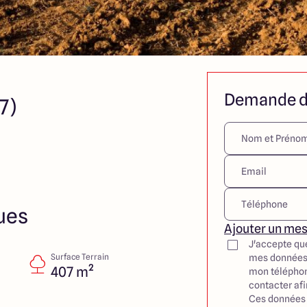
Demande d
7)
ues
Ajouter un me
J'accepte qu
Surface Terrain
mes données
407 m²
mon téléphon
contacter af
Ces données 