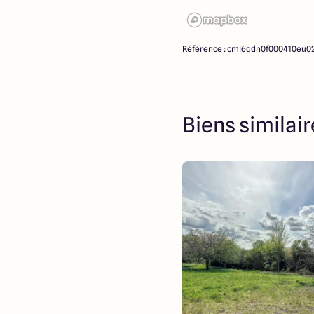
Référence : cml6qdn0f000410eu0
Biens similai