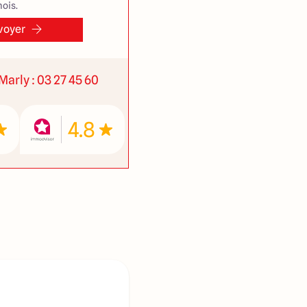
ois.
voyer
Marly : 03 27 45 60
4.8