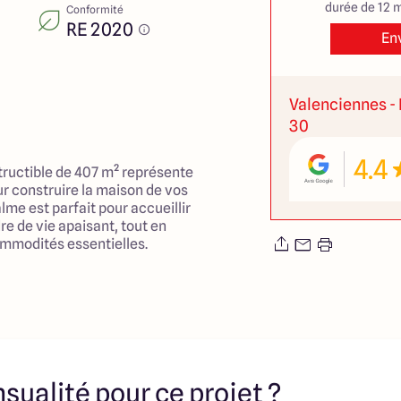
durée de 12 m
Conformité
RE 2020
En
Valenciennes - 
30
4.4
structible de 407 m² représente
ur construire la maison de vos
me est parfait pour accueillir
re de vie apaisant, tout en
ommodités essentielles.
t notamment la proximité avec
e les écoles primaires et les
sence de crèches et de vastes
favorisant la créativité et
nts. Ce terrain, intégré dans
ent, sera le point de départ
sualité pour ce projet ?
ction, offrant une belle