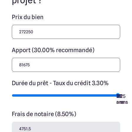
projet ?
Prix du bien
Apport (30.00% recommandé)
Durée du prêt - Taux du crédit 3.30%
10
15
20
7
25
ans
ans
ans
ans
ans
Frais de notaire (8.50%)