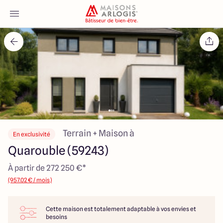
Accueil
Nos maisons
Nos annonces
Votre projet
Terrain + Maison à
En exclusivité
Quarouble (59243)
Qui sommes-nous
À partir de 272 250 €*
(957.02 € / mois)
Cette maison est totalement adaptable à vos envies et
Maisons ARLOGIS Nord
besoins