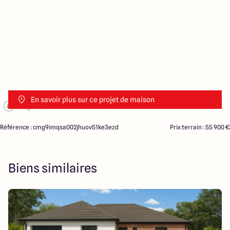
En savoir plus sur ce projet de maison
Référence : cmg9imqsa002jhuov51ke3ezd
Prix terrain : 55 900 €
Biens similaires