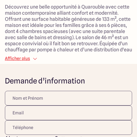
Découvrez une belle opportunité à Quarouble avec cette
maison contemporaine alliant confort et modernité.
Offrant une surface habitable généreuse de 133 m², cette
maison est idéale pour les familles grâce à ses 6 pièces,
dont 4 chambres spacieuses (avec une suite parentale
avec salle de bains et dressing). Le salon de 46 m² est un
espace convivial où il fait bon se retrouver. Équipée d'un
chauffage par pompe à chaleur et d’une distribution d'eau
chaude individuelle, cette propriété assure un cadre de
Afficher plus
vie agréable tout au long de l'année. Son garage ajoute
une touche pratique, parfaite pour le rangement ou le
stationnement.
Demande d’information
Le terrain, d’une superficie de 423 m², est un lieu de vie
paisible, idéalement situé en campagne avec une
exposition sud-ouest, promettant beaucoup de
luminosité. Proche de plusieurs commodités telles que
des écoles, des commerces et des espaces verts, cette
maison saura séduire ceux qui recherchent un cadre
calme tout en restant connecté à la vie urbaine.
N’attendez plus pour découvrir ce bien rare qui allie tous
les atouts pour un avenir serein en famille.