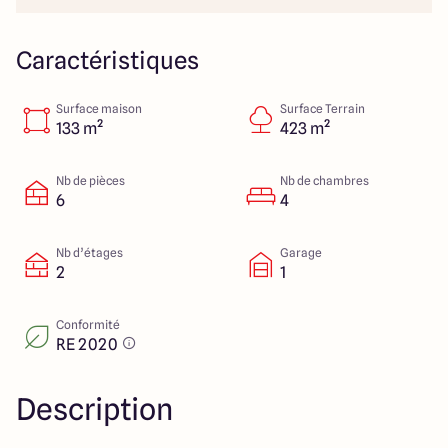
Lille - Villeneuve d'Ascq
03 66 72 64 60
Valenciennes - Marly
03 27 45 60 30
Caractéristiques
Surface maison
Surface Terrain
4.4
4.8
133 m²
423 m²
Nb de pièces
Nb de chambres
6
4
Nb d’étages
Garage
2
1
Conformité
RE 2020
Description