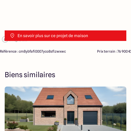
En savoir plus sur ce projet de maison
Référence : cm8ybfafi0007yco8sfizwxwc
Prix terrain : 76 900 €
Biens similaires