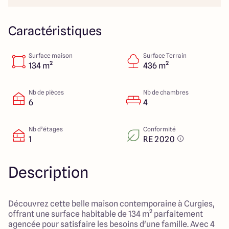
Lille - Villeneuve d'Ascq
03 66 72 64 60
Valenciennes - Marly
03 27 45 60 30
Caractéristiques
Surface maison
Surface Terrain
4.4
4.8
134 m²
436 m²
Nb de pièces
Nb de chambres
6
4
Nb d’étages
Conformité
1
RE 2020
Description
Découvrez cette belle maison contemporaine à Curgies,
offrant une surface habitable de 134 m² parfaitement
agencée pour satisfaire les besoins d'une famille. Avec 4