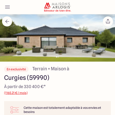
Accueil
Nos maisons
Nos annonces
Votre projet
Terrain + Maison à
En exclusivité
Curgies (59990)
Qui sommes-nous
À partir de 330 400 €*
(1165.21 € / mois)
Cette maison est totalement adaptable à vos envies et
Maisons ARLOGIS Nord
besoins