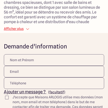
chambres spacieuses, dont 1 avec salle de bains et
dressing, ce bien se distingue par son salon lumineux de
56 m², idéal pour se détendre ou recevoir des amis. Le
confort est garanti avec un système de chauffage par
pompe à chaleur et une distribution d'eau chaude
individuelle.
Afficher plus
Le terrain de 436 m² vient compléter ce bien, offrant un
espace extérieur ensoleillé, parfait pour profiter de
Demande d’information
moments de détente en famille ou entre amis. Cette
propriété se trouve dans un cadre paisible à la campagne,
à proximité de nombreuses commodités : écoles,
commerces, espaces verts et crèches, ce qui en fait une
localisation idéale pour les familles.
Ne manquez pas cette opportunité d'acquérir une maison
moderne et bien située, alliant confort de vie et praticité.
Découvrez toutes nos offres et réalisations ARLOGIS sur
Ajouter un message ?
(facultatif)
notre site Internet. Visuel d'illustration. Le modèle est
J'accepte que Maisons ARLOGIS utilise mes données (mon
totalement adaptable à vos envies et besoins et
nom, mon email et mon téléphone) dans le but de me
personnalisable grâce à de nombreuses options de
contacter afin de traiter ma demande. Ces données seront