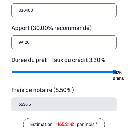
Apport (30.00% recommandé)
Durée du prêt - Taux du crédit 3.30%
10
15
20
7
25
ans
ans
ans
ans
ans
Frais de notaire (8.50%)
Estimation
1165.21 €
par mois *