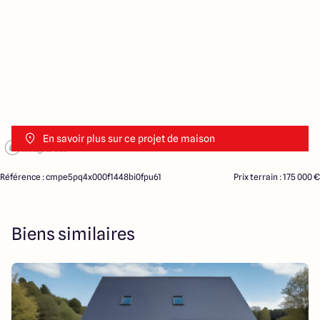
En savoir plus sur ce projet de maison
Référence : cmpe5pq4x000f1448bi0fpu61
Prix terrain : 175 000 €
Biens similaires