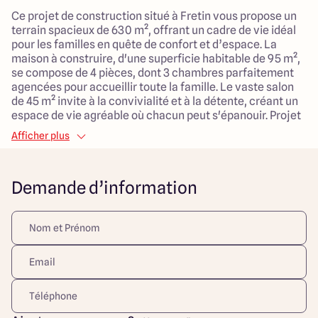
Ce projet de construction situé à Fretin vous propose un
terrain spacieux de 630 m², offrant un cadre de vie idéal
pour les familles en quête de confort et d’espace. La
maison à construire, d'une superficie habitable de 95 m²,
se compose de 4 pièces, dont 3 chambres parfaitement
agencées pour accueillir toute la famille. Le vaste salon
de 45 m² invite à la convivialité et à la détente, créant un
espace de vie agréable où chacun peut s'épanouir. Projet
personnalisable.
Afficher plus
Ce projet est une opportunité unique pour ceux qui
souhaitent bâtir leur maison sur un terrain en pleine
Demande d’information
propriété, tout en profitant d'une localisation pratique et
agréable au cœur de la ville. N'attendez plus pour faire de
ce lieu votre futur chez-vous où chaque membre de la
famille trouvera sa place.
Découvrez toutes nos offres et réalisations ARLOGIS sur
notre site Internet. Visuel d'illustration. Le modèle est
totalement adaptable à vos envies et besoins et
personnalisable grâce à de nombreuses options de
finition. Nous consulter pour plus d’informations. Le prix