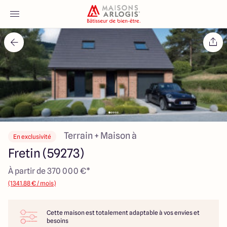
Accueil
Nos maisons
Nos annonces
Votre projet
Terrain + Maison à
En exclusivité
Fretin (59273)
Qui sommes-nous
À partir de 370 000 €*
(1341.88 € / mois)
Cette maison est totalement adaptable à vos envies et
Maisons ARLOGIS Nord
besoins