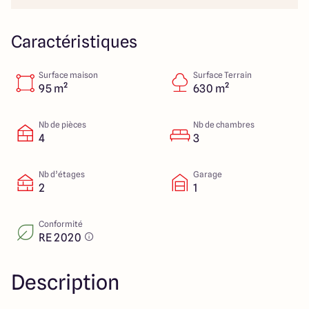
Lille - Villeneuve d'Ascq
03 66 72 64 60
Valenciennes - Marly
03 27 45 60 30
Caractéristiques
Surface maison
Surface Terrain
4.4
4.8
95 m²
630 m²
Nb de pièces
Nb de chambres
4
3
Nb d’étages
Garage
2
1
Conformité
RE 2020
Description