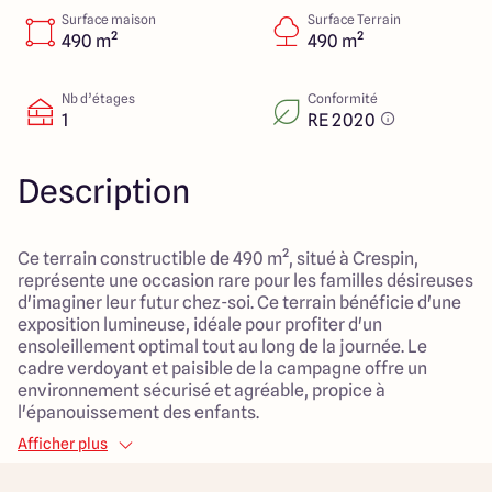
Lille - Villeneuve d'Ascq
03 66 72 64 60
Surface maison
Surface Terrain
Valenciennes - Marly
03 27 45 60 30
490 m²
490 m²
Nb d’étages
Conformité
1
RE 2020
4.4
4.8
Description
Ce terrain constructible de 490 m², situé à Crespin,
représente une occasion rare pour les familles désireuses
d'imaginer leur futur chez-soi. Ce terrain bénéficie d'une
exposition lumineuse, idéale pour profiter d'un
ensoleillement optimal tout au long de la journée. Le
cadre verdoyant et paisible de la campagne offre un
environnement sécurisé et agréable, propice à
l'épanouissement des enfants.
Afficher plus
Sa situation est particulièrement avantageuse, avec une
proximité appréciable des écoles, des crèches, des