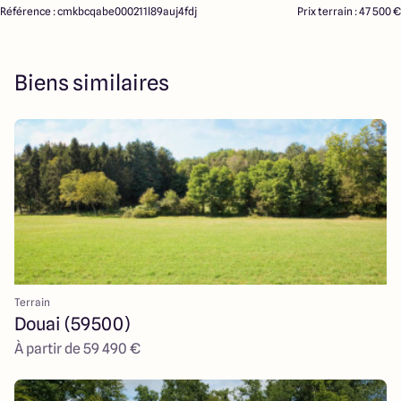
Référence : cmkbcqabe000211l89auj4fdj
Prix terrain : 47 500 €
Biens similaires
Terrain
Douai (59500)
À partir de 59 490 €