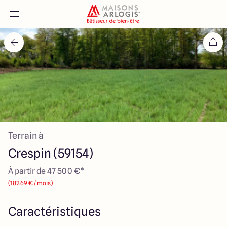
Accueil
Nos maisons
Nos annonces
Terrain à
Votre projet
Crespin (59154)
Qui sommes-nous
À partir de 47 500 €*
(182.69 € / mois)
Caractéristiques
Maisons ARLOGIS Nord