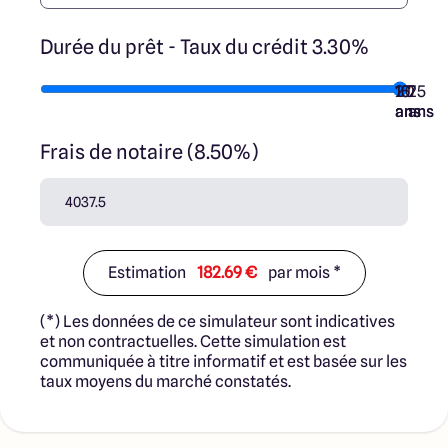
Durée du prêt - Taux du crédit 3.30%
10
15
20
7
25
ans
ans
ans
ans
ans
Frais de notaire (8.50%)
Estimation
182.69 €
par mois *
(*) Les données de ce simulateur sont indicatives
et non contractuelles. Cette simulation est
communiquée à titre informatif et est basée sur les
taux moyens du marché constatés.