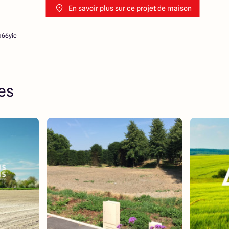
En savoir plus sur ce projet de maison
a66yie
res