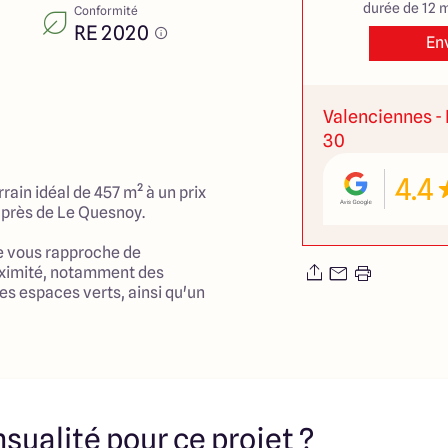
durée de 12 m
Conformité
RE 2020
En
Valenciennes - 
30
4.4
rain idéal de 457 m² à un prix
, près de Le Quesnoy.
ue vous rapproche de
ximité, notamment des
s espaces verts, ainsi qu'un
le quotidien pratique et
 environnante vous permettra
 détente tout en ayant tout ce
ortée de main.
e pour réaliser votre projet de
sualité pour ce projet ?
ns un cadre paisible et