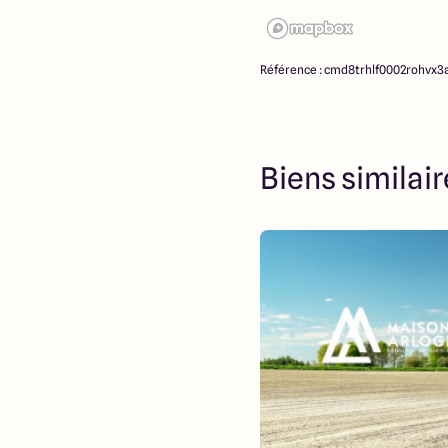
Référence : cmd8trhlf0002rohvx3
Biens similai