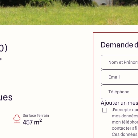
Demande d
0)
*
ues
Ajouter un me
J'accepte qu
Surface Terrain
mes données
457 m²
mon téléphon
contacter af
Ces données 