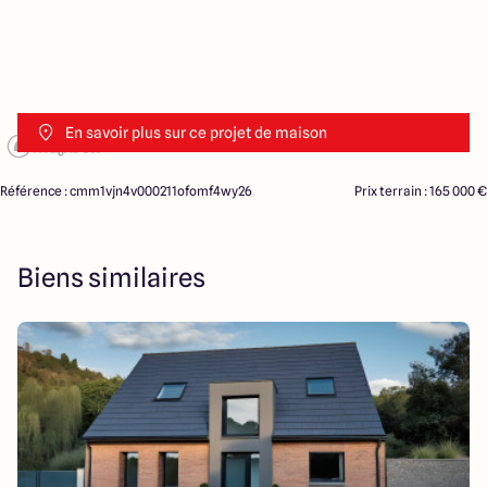
En savoir plus sur ce projet de maison
Référence : cmm1vjn4v000211ofomf4wy26
Prix terrain : 165 000 €
Biens similaires