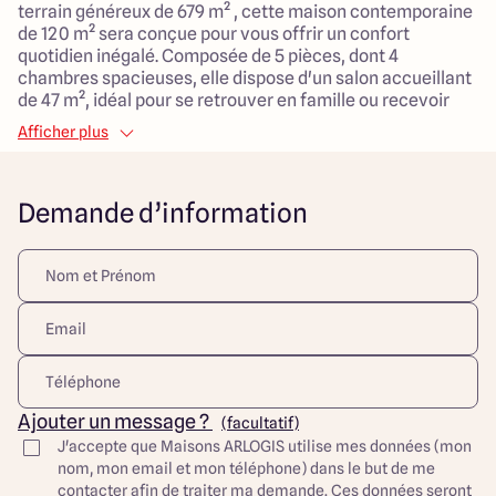
terrain généreux de 679 m² , cette maison contemporaine
de 120 m² sera conçue pour vous offrir un confort
quotidien inégalé. Composée de 5 pièces, dont 4
chambres spacieuses, elle dispose d'un salon accueillant
de 47 m², idéal pour se retrouver en famille ou recevoir
des amis.
Afficher plus
Situé en milieu urbain, ce terrain bénéficie d'une
proximité avec toutes les commodités nécessaires à un
Demande d’information
cadre de vie agréable : écoles, commerces et espaces de
loisirs pour les enfants se trouvent à quelques minutes
seulement. Ce projet allie ainsi l'avantage d'un
emplacement pratique à un environnement sécurisé,
propice à l'épanouissement de votre famille.
Venez envisager votre future maison dans un cadre idéal
qui conjugue modernité, fonctionnalité et charme de la
vie en ville.
Ajouter un message ?
(facultatif)
Découvrez toutes nos offres et réalisations ARLOGIS sur
J'accepte que Maisons ARLOGIS utilise mes données (mon
notre site Internet. Visuel d'illustration. Le modèle est
nom, mon email et mon téléphone) dans le but de me
totalement adaptable à vos envies et besoins et
contacter afin de traiter ma demande. Ces données seront