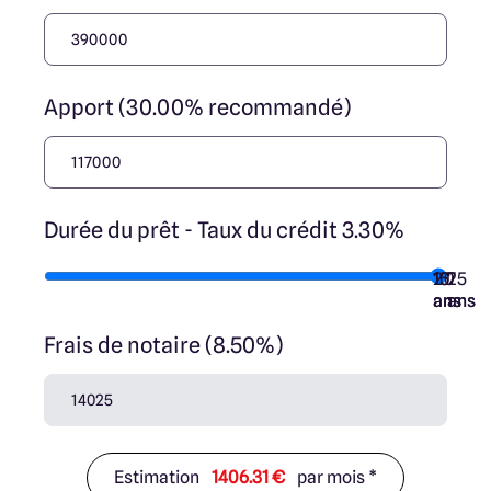
Apport (30.00% recommandé)
Durée du prêt - Taux du crédit 3.30%
10
15
20
7
25
ans
ans
ans
ans
ans
Frais de notaire (8.50%)
Estimation
1406.31 €
par mois *