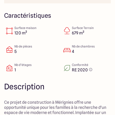
Lille - Villeneuve d'Ascq
03 66 72 64 60
Valenciennes - Marly
03 27 45 60 30
Caractéristiques
Surface maison
Surface Terrain
4.4
4.8
120 m²
679 m²
Nb de pièces
Nb de chambres
5
4
Nb d’étages
Conformité
1
RE 2020
Description
Ce projet de construction à Mérignies offre une
opportunité unique pour les familles à la recherche d'un
espace de vie moderne et fonctionnel. Implantée sur un