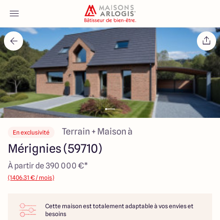
Accueil
Nos maisons
Nos annonces
Votre projet
Terrain + Maison à
En exclusivité
Mérignies (59710)
Qui sommes-nous
À partir de 390 000 €*
(1406.31 € / mois)
Cette maison est totalement adaptable à vos envies et
Maisons ARLOGIS Nord
besoins