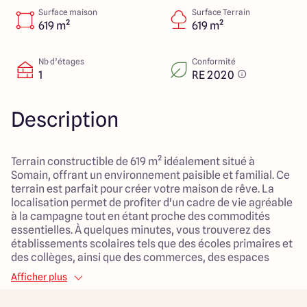
Lille - Villeneuve d'Ascq
03 66 72 64 60
Surface maison
Surface Terrain
Valenciennes - Marly
03 27 45 60 30
619 m²
619 m²
Nb d’étages
Conformité
1
RE 2020
4.4
4.8
Description
Terrain constructible de 619 m² idéalement situé à
Somain, offrant un environnement paisible et familial. Ce
terrain est parfait pour créer votre maison de rêve. La
localisation permet de profiter d'un cadre de vie agréable
à la campagne tout en étant proche des commodités
essentielles. À quelques minutes, vous trouverez des
établissements scolaires tels que des écoles primaires et
des collèges, ainsi que des commerces, des espaces
verts et des garderies, facilitant ainsi le quotidien des
Afficher plus
familles. Ce terrain représente une belle opportunité pour
ceux souhaitant bâtir un espace de vie généreux et bien