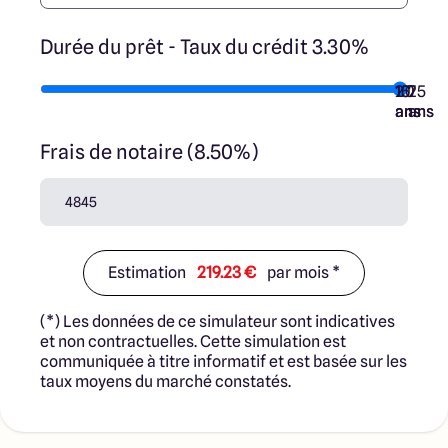
Durée du prêt - Taux du crédit 3.30%
10
15
20
7
25
ans
ans
ans
ans
ans
Frais de notaire (8.50%)
Estimation
219.23 €
par mois *
(*) Les données de ce simulateur sont indicatives
et non contractuelles. Cette simulation est
communiquée à titre informatif et est basée sur les
taux moyens du marché constatés.