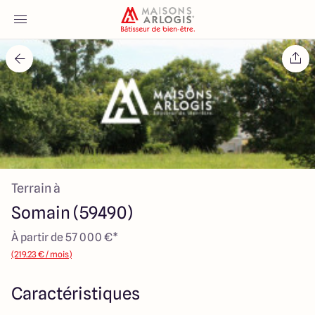
Accueil
Nos maisons
Nos annonces
Terrain à
Votre projet
Somain (59490)
Qui sommes-nous
À partir de 57 000 €*
(219.23 € / mois)
Caractéristiques
Maisons ARLOGIS Nord