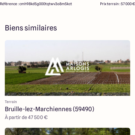
Référence : cmh98kd5g000tqtwv3o8m5kct
Prix terrain : 57 000 €
Biens similaires
Terrain
Bruille-lez-Marchiennes (59490)
À partir de 47 500 €