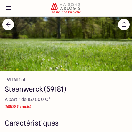
Accueil
Nos maisons
Nos annonces
Terrain à
Votre projet
Steenwerck (59181)
Qui sommes-nous
À partir de 157 500 €*
(605.78 € / mois)
Caractéristiques
Maisons ARLOGIS Nord