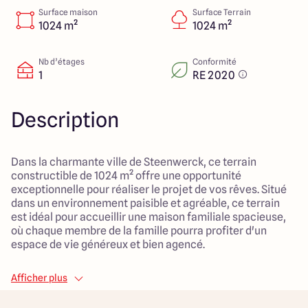
Lille - Villeneuve d'Ascq
03 66 72 64 60
Surface maison
Surface Terrain
Valenciennes - Marly
03 27 45 60 30
1024 m²
1024 m²
Nb d’étages
Conformité
1
RE 2020
4.4
4.8
Description
Dans la charmante ville de Steenwerck, ce terrain
constructible de 1024 m² offre une opportunité
exceptionnelle pour réaliser le projet de vos rêves. Situé
dans un environnement paisible et agréable, ce terrain
est idéal pour accueillir une maison familiale spacieuse,
où chaque membre de la famille pourra profiter d'un
espace de vie généreux et bien agencé.
Sa localisation privilégie un accès facile aux commodités
Afficher plus
locales, facilitant ainsi le quotidien des familles. Entre
écoles, commerces et espaces verts à proximité, le cadre