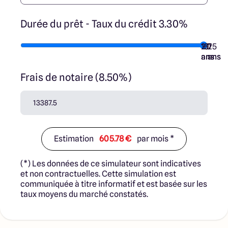
Durée du prêt - Taux du crédit 3.30%
10
15
20
7
25
ans
ans
ans
ans
ans
Frais de notaire (8.50%)
Estimation
605.78 €
par mois *
(*) Les données de ce simulateur sont indicatives
et non contractuelles. Cette simulation est
communiquée à titre informatif et est basée sur les
taux moyens du marché constatés.