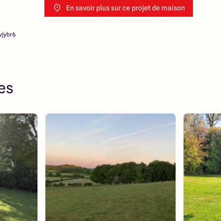
En savoir plus sur ce projet de maison
vjybr6
res