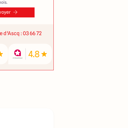
ois.
voyer
ve d'Ascq : 03 66 72
4.8