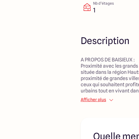
Nb d’étages
1
Description
A PROPOS DE BAISIEUX :
Proximité avec les grands 
située dans la région Hau
proximité de grandes ville
ceux qui souhaitent profi
urbains tout en vivant d
tranquille, Baisieux peut ê
Afficher plus
Bien que Baisieux soit un
elle offre probablement u
et de commodités essentie
commerces de proximité, d
etc.
Quelle men
Opportunités de loisirs en p