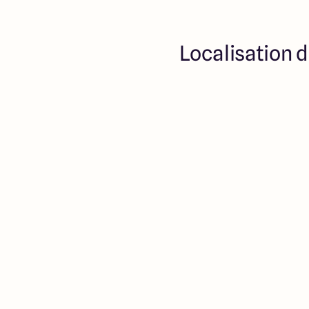
ne participent à la vente. 
partenaires fonciers
Localisation d