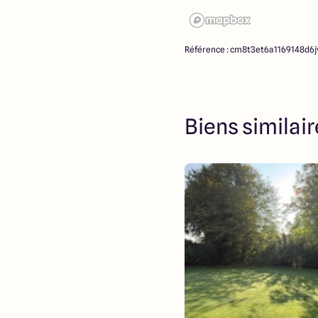
Référence : cm8t3et6a1169148d6j
Biens similai