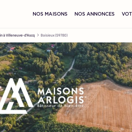
NOS MAISONS
NOS ANNONCES
VOT
in à Villeneuve-d'Ascq
Baisieux (59780)