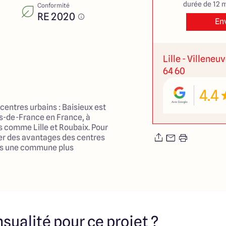
durée de 12 m
Conformité
RE 2020
En
Lille - Villeneu
64 60
4.4
centres urbains : Baisieux est
ts-de-France en France, à
s comme Lille et Roubaix. Pour
ter des avantages des centres
ans une commune plus
tre une option attrayante.
e commune de taille modeste,
n certain nombre de services
ls, tels que des écoles, des
es installations médicales,
sualité pour ce projet ?
lein air : Baisieux est