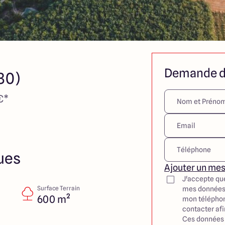
Demande d
80)
€*
ues
Ajouter un me
J'accepte qu
Surface Terrain
mes données
600 m²
mon téléphon
contacter af
Ces données 