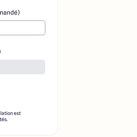
mandé)
)
lation est
tés.