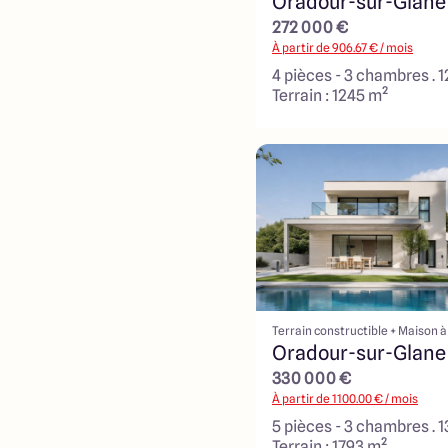
Oradour-sur-Glane
272 000 €
À partir de
906.67
€ / mois
4 pièces - 3 chambres . 
Terrain : 1245 m²
Terrain constructible + Maison à
Oradour-sur-Glane
330 000 €
À partir de
1100.00
€ / mois
5 pièces - 3 chambres . 
Terrain : 1793 m²