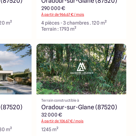
 (87520)
Oradour-sur-Glane (87520)
290 000 €
À partir de
966.67
€ / mois
120 m²
4 pièces - 3 chambres . 120 m²
Terrain : 1793 m²
Terrain constructible à
 (87520)
Oradour-sur-Glane (87520)
32 000 €
À partir de
106.67
€ / mois
130 m²
1245 m²