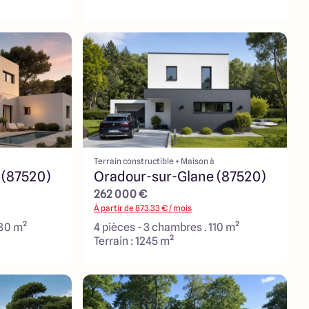
Terrain constructible + Maison à
 (87520)
Oradour-sur-Glane (87520)
262 000 €
À partir de
873.33
€ / mois
130 m²
4 pièces - 3 chambres . 110 m²
Terrain : 1245 m²