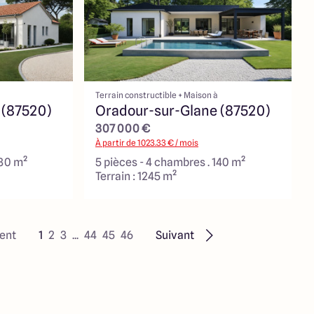
Terrain constructible + Maison à
 (87520)
Oradour-sur-Glane (87520)
307 000 €
À partir de
1023.33
€ / mois
130 m²
5 pièces - 4 chambres . 140 m²
Terrain : 1245 m²
ent
1
2
3
...
44
45
46
Suivant