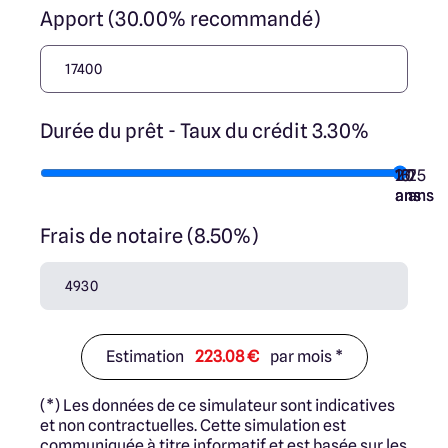
Apport (30.00% recommandé)
Durée du prêt - Taux du crédit 3.30%
10
15
20
7
25
ans
ans
ans
ans
ans
Frais de notaire (8.50%)
Estimation
223.08 €
par mois *
(*) Les données de ce simulateur sont indicatives
et non contractuelles. Cette simulation est
communiquée à titre informatif et est basée sur les