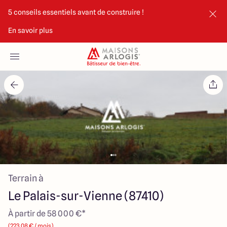
5 conseils essentiels avant de construire !
En savoir plus
Accueil
Nos maisons
Nos annonces
Votre projet
Qui sommes-nous
Terrain à
Le Palais-sur-Vienne (87410)
À partir de 58 000 €*
Maisons ARLOGIS Limoges
(223.08 € / mois)