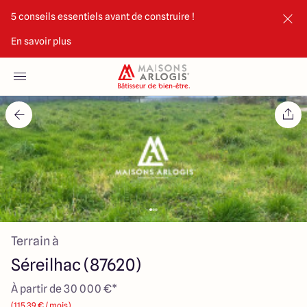
5 conseils essentiels avant de construire !
En savoir plus
Accueil
Nos maisons
Nos annonces
Votre projet
Qui sommes-nous
Terrain à
Séreilhac (87620)
À partir de 30 000 €*
Maisons ARLOGIS Limoges
(115.39 € / mois)