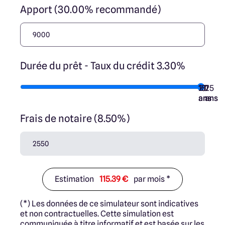
Apport (30.00% recommandé)
Durée du prêt - Taux du crédit 3.30%
10
15
20
7
25
ans
ans
ans
ans
ans
Frais de notaire (8.50%)
Estimation
115.39 €
par mois *
(*) Les données de ce simulateur sont indicatives
et non contractuelles. Cette simulation est
communiquée à titre informatif et est basée sur les