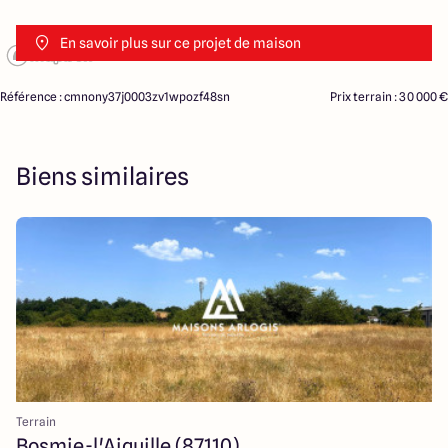
En savoir plus sur ce projet de maison
Référence : cmnony37j0003zv1wpozf48sn
Prix terrain : 30 000 €
Biens similaires
Terrain
Bosmie-l'Aiguille (87110)