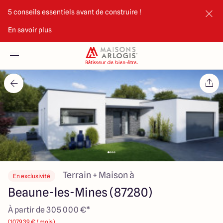
5 conseils essentiels avant de construire !
En savoir plus
Accueil
Nos maisons
Nos annonces
Votre projet
Qui sommes-nous
Terrain + Maison à
En exclusivité
Beaune-les-Mines (87280)
À partir de 305 000 €*
Maisons ARLOGIS Limoges
(1079.39 € / mois)