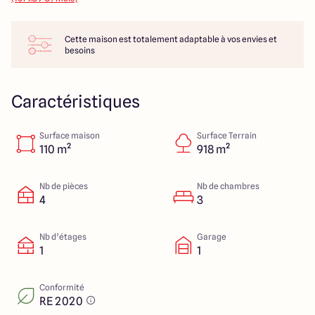
14 Rue Léonard Trompillon
87100 Limoges
Cette maison est totalement adaptable à vos envies et
besoins
4.4
4.8
Caractéristiques
Surface maison
Surface Terrain
110 m²
918 m²
Nb de pièces
Nb de chambres
4
3
Nb d’étages
Garage
1
1
Conformité
RE 2020