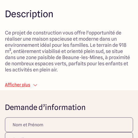
Description
Ce projet de construction vous offre l'opportunité de
réaliser une maison spacieuse et moderne dans un
environnement idéal pour les familles. Le terrain de 918
m², entièrement viabilisé et orienté plein sud, se situe
dans une zone paisible de Beaune-les-Mines, à proximité
de nombreux espaces verts, parfaits pour les enfants et
les activités en plein air.
La maison à construire développe une surface habitable
Afficher plus
de 110 m², agencée judicieusement pour offrir confort et
qualité de vie. Vous bénéficierez de 4 pièces au total, dont
3 chambres spacieuses, garantissant à chacun son
Demande d’information
intimité. Le vaste salon de 50 m² sera le cœur de votre
foyer, un lieu convivial où se rassembler et partager des
moments en famille. Le garage intégré assure un
rangement pratique et sécurisé pour vos véhicules.
Le choix d’un mode de chauffage par pompe à chaleur et