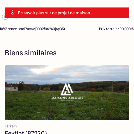
En savoir plus sur ce projet de maison
Référence : cml7uvavj0002f06243j6y35r
Prix terrain : 90 000 €
Biens similaires
Terrain
Feytiat (87220)