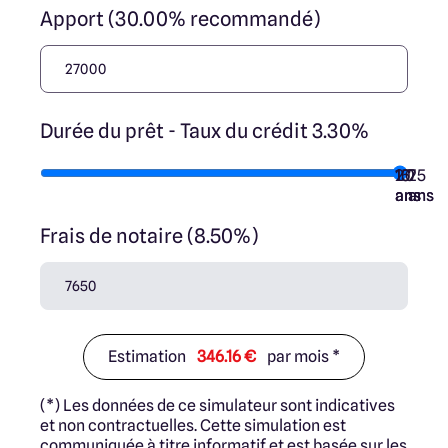
Apport (30.00% recommandé)
Durée du prêt - Taux du crédit 3.30%
10
15
20
7
25
ans
ans
ans
ans
ans
Frais de notaire (8.50%)
Estimation
346.16 €
par mois *
(*) Les données de ce simulateur sont indicatives
et non contractuelles. Cette simulation est
communiquée à titre informatif et est basée sur les