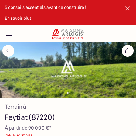
5 conseils essentiels avant de construire !
En savoir plus
Accueil
Nos maisons
Nos annonces
Votre projet
Qui sommes-nous
Terrain à
Feytiat (87220)
À partir de 90 000 €*
Maisons ARLOGIS Limoges
(346.16 € / mois)