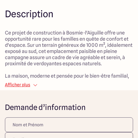
Description
Ce projet de construction à Bosmie-l'Aiguille offre une
opportunité rare pour les familles en quête de confort et
d'espace. Sur un terrain généreux de 1000 m², idéalement
exposé au sud, cet emplacement paisible en pleine
campagne assure un cadre de vie agréable et serein, à
proximité de verdoyantes espaces naturels.
La maison, moderne et pensée pour le bien-être familial,
disposera d'une surface habitable de 120 m². Avec ses 4
Afficher plus
pièces, dont 3 chambres spacieuses, elle est conçue pour
répondre aux besoins de toute la famille. Le salon, vaste
et lumineux, s'étend sur 45 m², offrant un espace
Demande d’information
accueillant pour se réunir ou se détendre. L'ajout d'un
garage intégré assure un rangement pratique pour les
véhicules et les loisirs.
Ce modèle de maison contemporaines sera également
équipé d'un chauffage par pompe à chaleur, garantissant