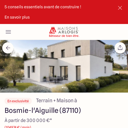
5 conseils essentiels avant de construire !
En savoir plus
Accueil
Nos maisons
Nos annonces
Votre projet
Qui sommes-nous
Terrain + Maison à
En exclusivité
Bosmie-l'Aiguille (87110)
À partir de 300 000 €*
Maisons ARLOGIS Limoges
(1049.74 € / mois)