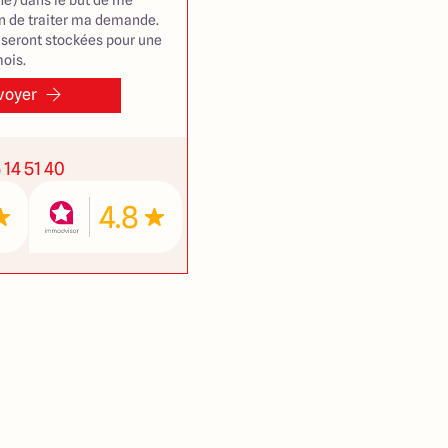
e) dans le but de me
in de traiter ma demande.
seront stockées pour une
ois.
voyer
 14 51 40
4.8