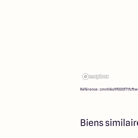
ne participent à la vente. 
partenaires fonciers.
Référence : cmnhlko9f000f71fzftw
Biens similai