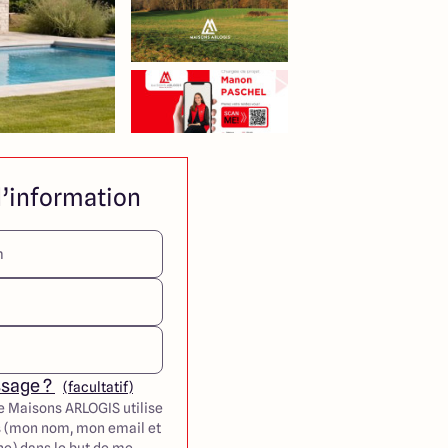
’information
ssage ?
(facultatif)
e Maisons ARLOGIS utilise
 (mon nom, mon email et