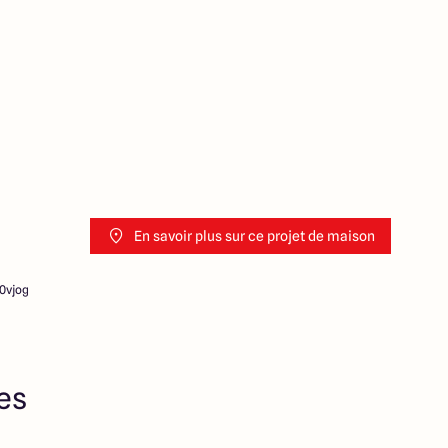
Prix indiqués par nos
En savoir plus sur ce projet de maison
0vjog
res