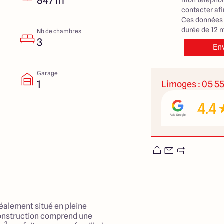
847 m²
mon téléphon
contacter af
Ces données 
durée de 12 m
Nb de chambres
3
En
Garage
1
Limoges : 05 55
4.4
déalement situé en pleine
onstruction comprend une