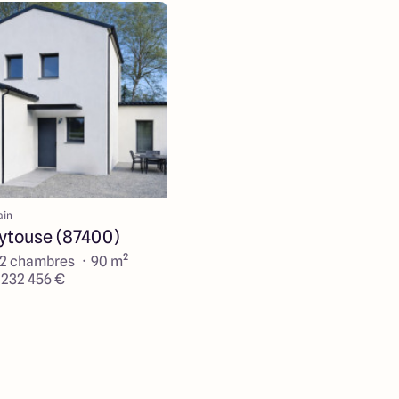
ain
ytouse (87400)
 2 chambres · 90 m²
e 232 456 €