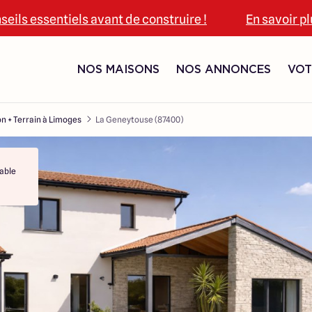
seils essentiels avant de construire !
En savoir p
NOS MAISONS
NOS ANNONCES
VOT
n + Terrain à Limoges
La Geneytouse (87400)
able