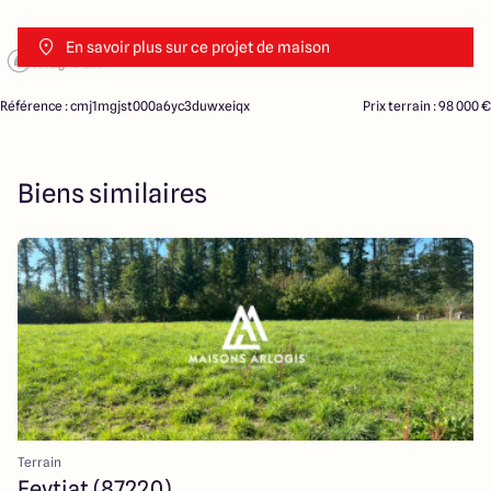
En savoir plus sur ce projet de maison
Référence : cmj1mgjst000a6yc3duwxeiqx
Prix terrain : 98 000 €
Biens similaires
Terrain
Feytiat (87220)