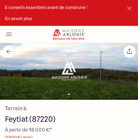
5 conseils essentiels avant de construire !
En savoir plus
Accueil
Nos maisons
Nos annonces
Votre projet
Qui sommes-nous
Terrain à
Feytiat (87220)
À partir de 98 000 €*
Maisons ARLOGIS Limoges
(376.93 € / mois)