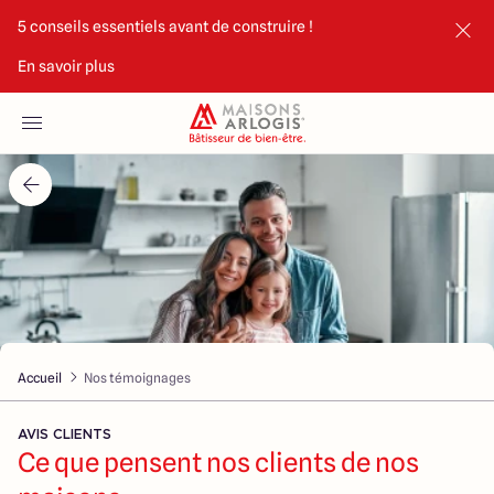
5 conseils essentiels avant de construire !
En savoir plus
Accueil
Nos maisons
Nos annonces
Votre projet
Qui sommes-nous
Accueil
Nos témoignages
AVIS CLIENTS
Ce que pensent nos clients de nos
Maisons ARLOGIS Limoges