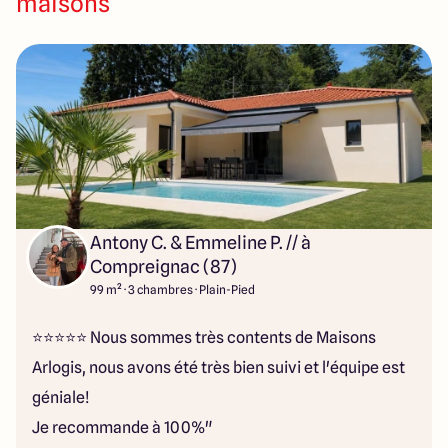
maisons
14 Rue Léonard Trompillon
87100 Limoges
4.4
4.8
Antony C. & Emmeline P. // à
Compreignac (87)
99 m² · 3 chambres · Plain-Pied
⭐⭐⭐⭐⭐ Nous sommes très contents de Maisons
Arlogis, nous avons été très bien suivi et l'équipe est
géniale!
Je recommande à 100%"