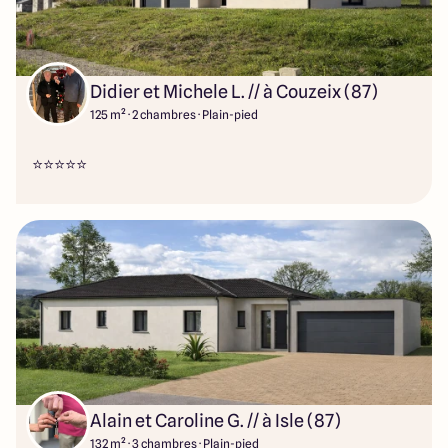
Didier et Michele L. // à Couzeix (87)
125 m² · 2 chambres · Plain-pied
⭐️⭐️⭐️⭐️⭐️
Alain et Caroline G. // à Isle (87)
132 m² · 3 chambres · Plain-pied