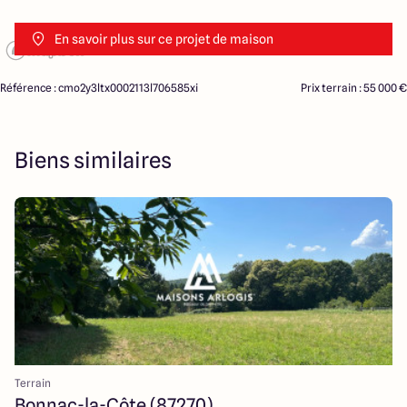
En savoir plus sur ce projet de maison
Référence : cmo2y3ltx0002113l706585xi
Prix terrain : 55 000 €
Biens similaires
Terrain
Bonnac-la-Côte (87270)