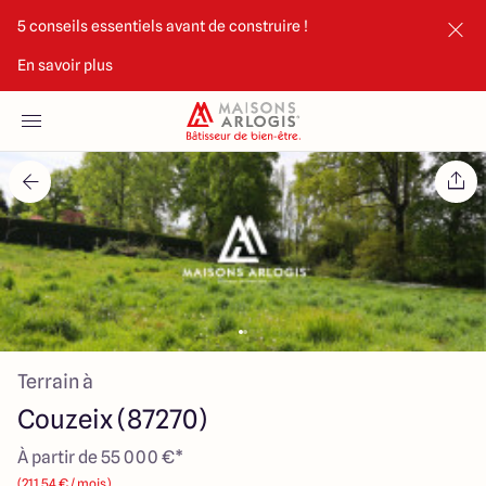
5 conseils essentiels avant de construire !
En savoir plus
Accueil
Nos maisons
Nos annonces
Votre projet
Qui sommes-nous
Terrain à
Couzeix (87270)
À partir de 55 000 €*
Maisons ARLOGIS Limoges
(211.54 € / mois)