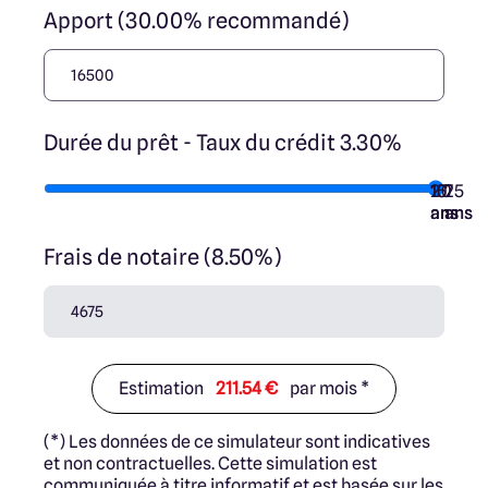
Apport (30.00% recommandé)
Durée du prêt - Taux du crédit 3.30%
10
15
20
7
25
ans
ans
ans
ans
ans
Frais de notaire (8.50%)
Estimation
211.54 €
par mois *
(*) Les données de ce simulateur sont indicatives
et non contractuelles. Cette simulation est
communiquée à titre informatif et est basée sur les