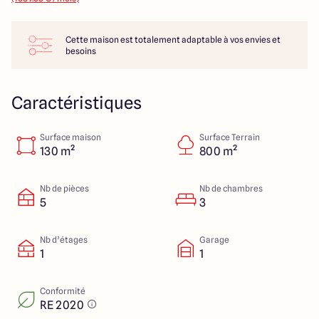
14 Rue Léonard Trompillon
87100 Limoges
Cette maison est totalement adaptable à vos envies et
besoins
4.4
4.8
Caractéristiques
Surface maison
Surface Terrain
130 m²
800 m²
Nb de pièces
Nb de chambres
5
3
Nb d’étages
Garage
1
1
Conformité
RE 2020