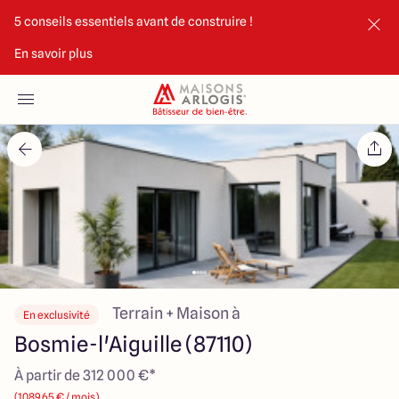
5 conseils essentiels avant de construire !
En savoir plus
Accueil
Nos maisons
Nos annonces
Votre projet
Qui sommes-nous
Terrain + Maison à
En exclusivité
Bosmie-l'Aiguille (87110)
À partir de 312 000 €*
Maisons ARLOGIS Limoges
(1089.65 € / mois)