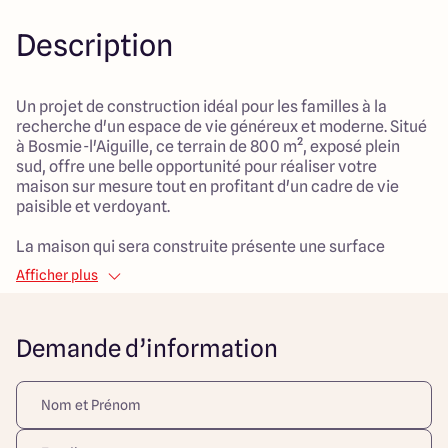
Description
Un projet de construction idéal pour les familles à la
recherche d'un espace de vie généreux et moderne. Situé
à Bosmie-l'Aiguille, ce terrain de 800 m², exposé plein
sud, offre une belle opportunité pour réaliser votre
maison sur mesure tout en profitant d'un cadre de vie
paisible et verdoyant.
La maison qui sera construite présente une surface
habitable de 130 m², avec un agencement optimal pour le
Afficher plus
confort de toute la famille. Composée de 5 pièces et 3
chambres, elle vous offre un vaste salon de 50 m², parfait
pour des moments conviviaux. Son garage intégré vous
Demande d’information
permettra de stationner votre véhicule en toute sécurité.
Le style contemporain de la construction et un mode de
chauffage par pompe à chaleur garantissent une
efficacité énergétique et un quotidien agréable.
Immergez-vous dans un environnement adapté aux