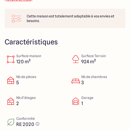
14 Rue Léonard Trompillon
87100 Limoges
Cette maison est totalement adaptable à vos envies et
besoins
4.4
4.8
Caractéristiques
Surface maison
Surface Terrain
120 m²
924 m²
Nb de pièces
Nb de chambres
5
3
Nb d’étages
Garage
2
1
Conformité
RE 2020