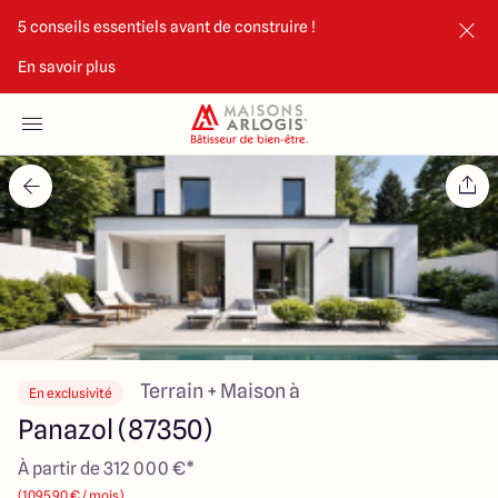
5 conseils essentiels avant de construire !
En savoir plus
Accueil
Nos maisons
Nos annonces
Votre projet
Qui sommes-nous
Terrain + Maison à
En exclusivité
Panazol (87350)
À partir de 312 000 €*
Maisons ARLOGIS Limoges
(1095.90 € / mois)