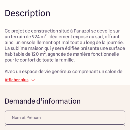
Description
Ce projet de construction situé à Panazol se dévoile sur
un terrain de 924 m², idéalement exposé au sud, offrant
ainsi un ensoleillement optimal tout au long de la journée.
La sublime maison qui y sera édifiée présente une surface
habitable de 120 m², agencée de manière fonctionnelle
pour le confort de toute la famille.
Avec un espace de vie généreux comprenant un salon de
50 m², cette maison contemporaine se compose de cinq
Afficher plus
pièces, dont trois chambres spacieuses. La distribution
des espaces est pensée pour satisfaire les besoins des
familles : des moments de convivialité sont assurés dans
Demande d’information
le grand salon, tandis que chaque membre pourra profiter
de son propre espace personnel.
Le garage intégré ajoute une plus-value indéniable à ce
projet, offrant à la fois praticité et sécurité. L'ensemble
est alimenté par un mode de chauffage par pompe à