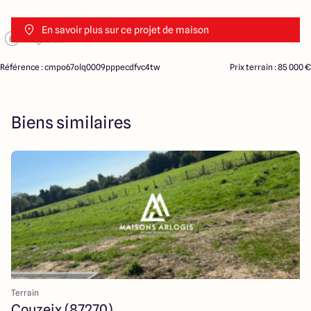
En savoir plus sur ce projet de maison
Référence : cmpo67olq0009pppecdfvc4tw
Prix terrain : 85 000 €
Biens similaires
Terrain
Couzeix (87270)