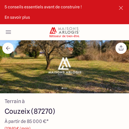
5 conseils essentiels avant de construire !
En savoir plus
Accueil
Nos maisons
Nos annonces
Votre projet
Qui sommes-nous
Terrain à
Couzeix (87270)
À partir de 85 000 €*
Maisons ARLOGIS Limoges
(326.93 € / mois)