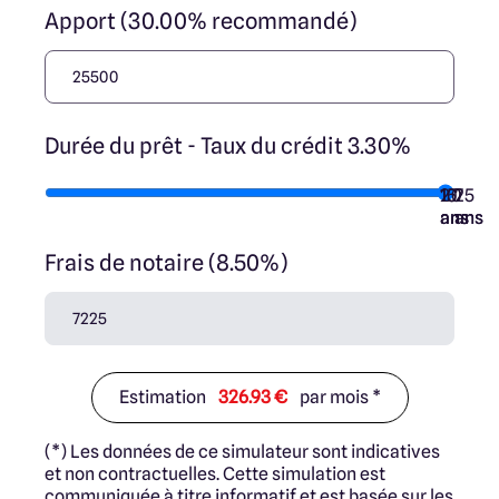
Apport (30.00% recommandé)
Durée du prêt - Taux du crédit 3.30%
10
15
20
7
25
ans
ans
ans
ans
ans
Frais de notaire (8.50%)
Estimation
326.93 €
par mois *
(*) Les données de ce simulateur sont indicatives
et non contractuelles. Cette simulation est
communiquée à titre informatif et est basée sur les