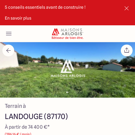
5 conseils essentiels avant de construire !
En savoir plus
Accueil
Nos maisons
Nos annonces
Votre projet
Qui sommes-nous
Terrain à
LANDOUGE (87170)
À partir de 74 400 €*
Maisons ARLOGIS Limoges
(286.16 € / mois)