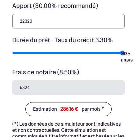
Apport (30.00% recommandé)
Durée du prêt - Taux du crédit 3.30%
10
15
20
7
25
ans
ans
ans
ans
ans
Frais de notaire (8.50%)
Estimation
286.16 €
par mois *
(*) Les données de ce simulateur sont indicatives
et non contractuelles. Cette simulation est
communiquée à titre informatif et est basée sur les