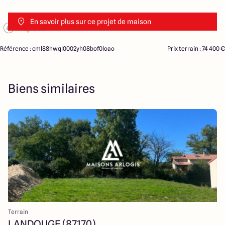
En savoir plus sur ce projet de maison
Référence : cml88hwql0002yh08bof0loao
Prix terrain : 74 400 €
Biens similaires
Terrain
LANDOUGE (87170)